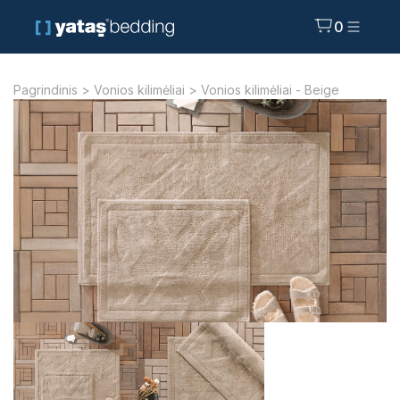
0
Pagrindinis
>
Vonios kilimėliai
> Vonios kilimėliai - Beige