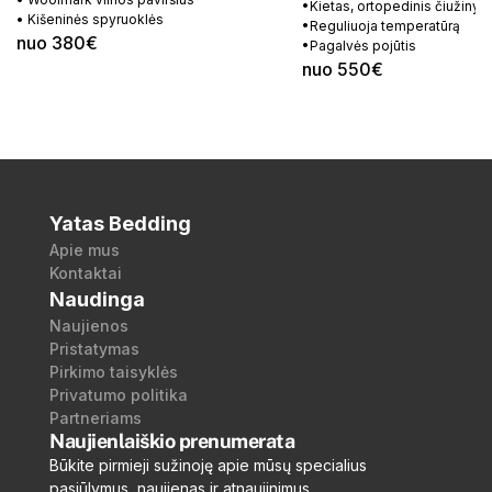
•Kietas, ortopedinis čiužinys
• Kišeninės spyruoklės
•Reguliuoja temperatūrą
nuo 380€
•Pagalvės pojūtis
nuo 550€
Yatas Bedding
Apie mus
Kontaktai
Naudinga
Naujienos
Pristatymas
Pirkimo taisyklės
Privatumo politika
Partneriams
Naujienlaiškio prenumerata
Būkite pirmieji sužinoję apie mūsų specialius
pasiūlymus, naujienas ir atnaujinimus.