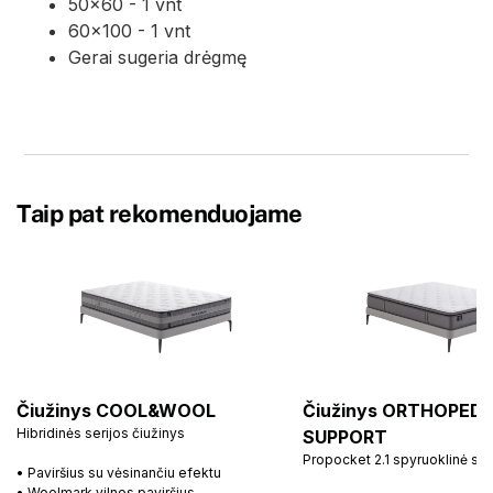
50x60 - 1 vnt
60x100 - 1 vnt
Gerai sugeria drėgmę
Taip pat rekomenduojame
Čiužinys COOL&WOOL
Čiužinys ORTHOPEDI
Hibridinės serijos čiužinys
SUPPORT
Propocket 2.1 spyruoklinė si
• Paviršius su vėsinančiu efektu
• Woolmark vilnos paviršius