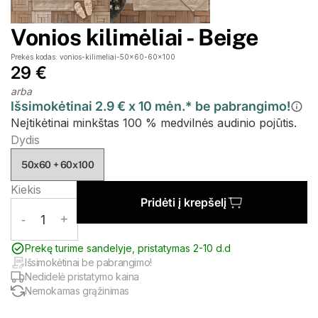
Vonios kilimėliai - Beige
Prekės kodas: vonios-kilimeliai-50x60-60x100
29 €
arba
Išsimokėtinai 2.9 € x 10 mėn.* be pabrangimo!
Neįtikėtinai minkštas 100 % medvilnės audinio pojūtis.
Dydis
50x60 + 60x100
Kiekis
Pridėti į krepšelį
-
1
+
Prekę turime sandelyje, pristatymas 2-10 d.d
Išsimokėtinai be pabrangimo!
Nedidelė pristatymo kaina
Nemokamas grąžinimas