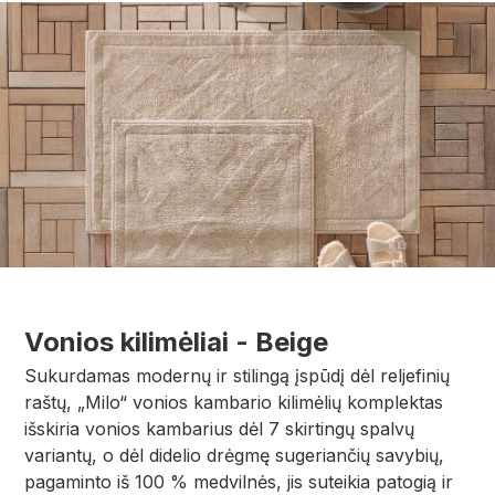
Vonios kilimėliai - Beige
Sukurdamas modernų ir stilingą įspūdį dėl reljefinių
raštų, „Milo“ vonios kambario kilimėlių komplektas
išskiria vonios kambarius dėl 7 skirtingų spalvų
variantų, o dėl didelio drėgmę sugeriančių savybių,
pagaminto iš 100 % medvilnės, jis suteikia patogią ir