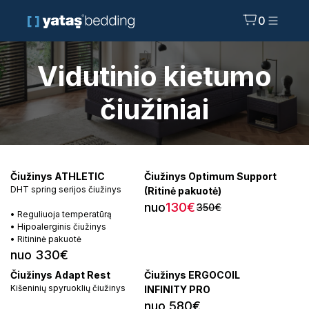
0
Vidutinio kietumo
čiužiniai
Čiužinys ATHLETIC
Čiužinys Optimum Support
DHT spring serijos čiužinys
(Ritinė pakuotė)
nuo
130€
350€
• Reguliuoja temperatūrą
• Hipoalerginis čiužinys
• Ritininė pakuotė
nuo 330€
Čiužinys Adapt Rest
Čiužinys ERGOCOIL
Kišeninių spyruoklių čiužinys
INFINITY PRO
nuo 580€