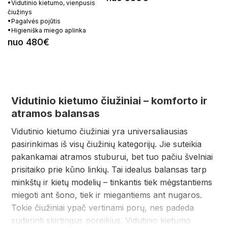
•Vidutinio kietumo, vienpusis
čiužinys
•Pagalvės pojūtis
•Higieniška miego aplinka
nuo 480€
Vidutinio kietumo čiužiniai – komforto ir
atramos balansas
Vidutinio kietumo čiužiniai yra universaliausias
pasirinkimas iš visų čiužinių kategorijų. Jie suteikia
pakankamai atramos stuburui, bet tuo pačiu švelniai
prisitaiko prie kūno linkių. Tai idealus balansas tarp
minkštų ir kietų modelių – tinkantis tiek mėgstantiems
miegoti ant šono, tiek ir miegantiems ant nugaros.
Tokie čiužiniai ypač vertinami porų, nes padeda
suderinti skirtingus poreikius. Vidutinio kietumo