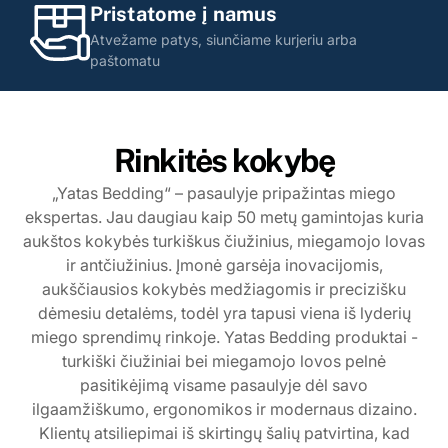
Pristatome į namus
Atvežame patys, siunčiame kurjeriu arba
paštomatu
Rinkitės kokybę
„Yatas Bedding“ – pasaulyje pripažintas miego
ekspertas. Jau daugiau kaip 50 metų gamintojas kuria
aukštos kokybės turkiškus čiužinius, miegamojo lovas
ir antčiužinius. Įmonė garsėja inovacijomis,
aukščiausios kokybės medžiagomis ir precizišku
dėmesiu detalėms, todėl yra tapusi viena iš lyderių
miego sprendimų rinkoje. Yatas Bedding produktai -
turkiški čiužiniai bei miegamojo lovos pelnė
pasitikėjimą visame pasaulyje dėl savo
ilgaamžiškumo, ergonomikos ir modernaus dizaino.
Klientų atsiliepimai iš skirtingų šalių patvirtina, kad