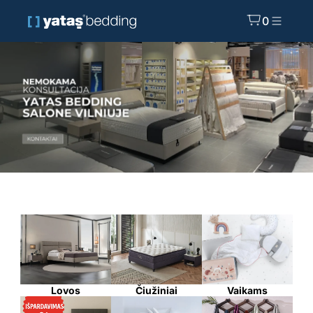
0
Lovos
Čiužiniai
Vaikams