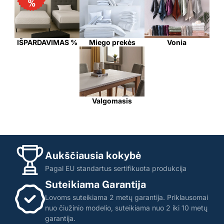
IŠPARDAVIMAS %
Miego prekės
Vonia
Valgomasis
Aukščiausia kokybė
Pagal EU standartus sertifikuota produkcija
Suteikiama Garantija
Lovoms suteikiama 2 metų garantija. Priklausomai
nuo čiužinio modelio, suteikiama nuo 2 iki 10 metų
garantija.