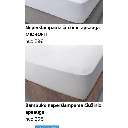
Neperšlampama čiužinio apsauga
MICROFIT
nuo 29€
Bambuko neperšlampama čiužinio
apsauga
nuo 36€