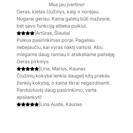
Mus jau įvertino!
Geras, kietas čiužinys, kaip ir norėjau.
Nugarai geriau. Kaina galėtų būti mažesnė,
bet savo funkciją atlieka puikiui.
|
Artūras, Šiauliai
Puikus pasirinkimas porai. Pagaliau
nebejaučiu, kai vyras naktį vartosi. Abu
miegame daug ramiau ir atsikeliame pailsėję.
Geras pirkinys.
|
Lina, Marius, Kaunas
Čiužinių kokybė lenkia daugelį kitų prekės
ženklų kokybę, o kaina tikrai negazdinanti.
Parduotuvėj daug pasirinkimo, verta
apsilankyti!
|
Lina Auste, Kaunas