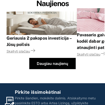
Naujienos
Pavasario ga
Geriausia 2 pakopos investicija –
kodėl dabar ge
Jūsų poilsis
atnaujinti pa
Skaityti plačiau
Skaityti plačiau
Daugiau naujienų
Pirkite išsimokėtinai
Pirkite šiandien, mokėkite dalimis. Atsiskaitymo metu
pasirinkite ESTO arba Artea Lizingą, užpildykite