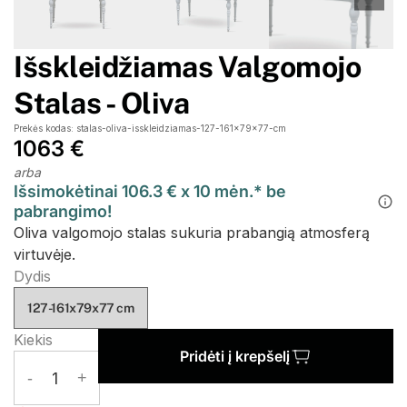
Išskleidžiamas Valgomojo
Stalas - Oliva
Prekės kodas: stalas-oliva-isskleidziamas-127-161x79x77-cm
1063 €
arba
Išsimokėtinai 106.3 € x 10 mėn.* be
pabrangimo!
Oliva valgomojo stalas sukuria prabangią atmosferą
virtuvėje.
Dydis
127-161x79x77 cm
Kiekis
Pridėti į krepšelį
-
1
+