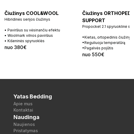
Čiužinys COOL&WOOL
Čiužinys ORTHOPEDI
Hibridinės serijos čiužinys
SUPPORT
Propocket 2.1 spyruoklinė si
• Paviršius su vėsinančiu efektu
• Woolmark vilnos paviršius
•Kietas, ortopedinis čiužinys
• Kišeninės spyruoklės
•Reguliuoja temperatūrą
nuo 380€
•Pagalvės pojūtis
nuo 550€
Yatas Bedding
Apie mus
Kontaktai
Naudinga
Naujienos
Pristatymas