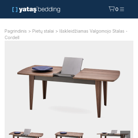
0
Pagrindinis
>
Pietų stalai
> Išskleidžiamas Valgomojo Stalas -
Cordell
→