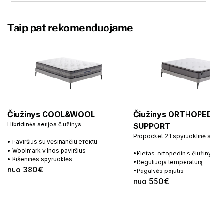
Taip pat rekomenduojame
Čiužinys COOL&WOOL
Čiužinys ORTHOPEDI
Hibridinės serijos čiužinys
SUPPORT
Propocket 2.1 spyruoklinė si
• Paviršius su vėsinančiu efektu
• Woolmark vilnos paviršius
•Kietas, ortopedinis čiužinys
• Kišeninės spyruoklės
•Reguliuoja temperatūrą
nuo 380€
•Pagalvės pojūtis
nuo 550€