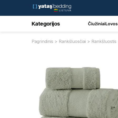
Kategorijos
Čiužiniai
Lovos
Pagrindinis
>
Rankšluosčiai
> Rankšluostis 