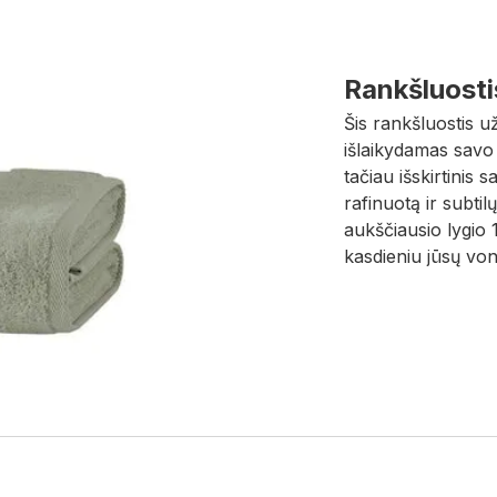
Rankšluosti
Šis rankšluostis u
išlaikydamas savo
tačiau išskirtinis 
rafinuotą ir subtil
aukščiausio lygio
kasdieniu jūsų vo