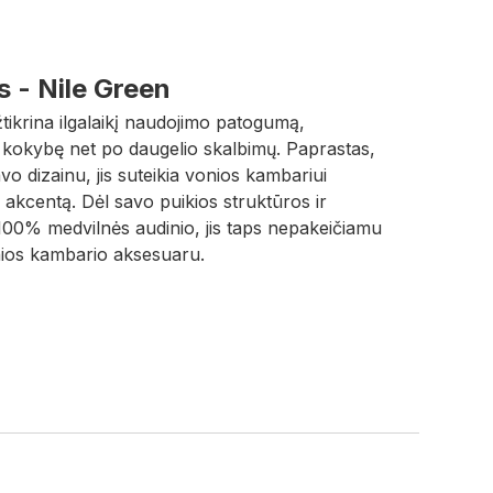
s - Nile Green
žtikrina ilgalaikį naudojimo patogumą,
 kokybę net po daugelio skalbimų. Paprastas,
savo dizainu, jis suteikia vonios kambariui
ų akcentą. Dėl savo puikios struktūros ir
 100% medvilnės audinio, jis taps nepakeičiamu
nios kambario aksesuaru.