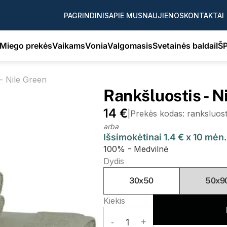
PAGRINDINIS
APIE MUS
NAUJIENOS
KONTAKTAI
Miego prekės
Vaikams
Vonia
Valgomasis
Svetainės baldai
IŠ
- Nile Green
Rankšluostis - N
14 €
|
Prekės kodas: ranksluos
arba
Išsimokėtinai 1.4 € x 10 mėn
100% - Medvilnė
Dydis
30x50
50x9
Kiekis
-
1
+