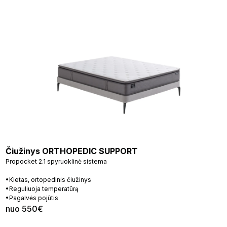
Čiužinys ORTHOPEDIC SUPPORT
Propocket 2.1 spyruoklinė sistema
•Kietas, ortopedinis čiužinys
•Reguliuoja temperatūrą
•Pagalvės pojūtis
nuo 550€