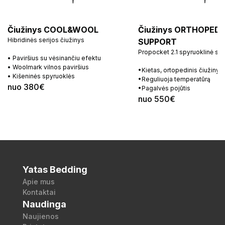
Čiužinys COOL&WOOL
Čiužinys ORTHOPEDI
Hibridinės serijos čiužinys
SUPPORT
Propocket 2.1 spyruoklinė si
• Paviršius su vėsinančiu efektu
• Woolmark vilnos paviršius
•Kietas, ortopedinis čiužinys
• Kišeninės spyruoklės
•Reguliuoja temperatūrą
nuo 380€
•Pagalvės pojūtis
nuo 550€
Yatas Bedding
Apie mus
Kontaktai
Naudinga
Naujienos