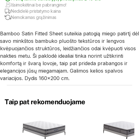
Išsimokėtinai be pabrangimo!
Nedidelė pristatymo kaina
Nemokamas grąžinimas
Bamboo Satin Fitted Sheet suteikia patogią miego patirtį dėl
savo minkštos bambuko pluošto tekstūros ir lengvos
kvėpuojančios struktūros, leidžiančios odai kvėpuoti visos
nakties metu. Ši paklodė idealiai tinka norint užtikrinti
komfortą ir švarą lovoje, taip pat prideda prabangos ir
elegancijos jūsų miegamajam. Galimos kelios spalvos
variacijos. Dydis 160x200 cm.
Taip pat rekomenduojame