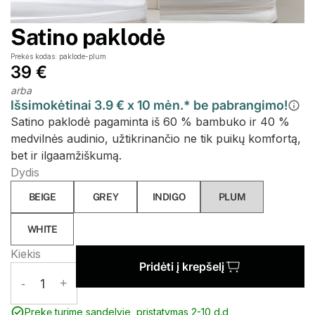
Satino paklodė
Prekės kodas: paklode-plum
39 €
arba
Išsimokėtinai 3.9 € x 10 mėn.* be pabrangimo!
Satino paklodė pagaminta iš 60 % bambuko ir 40 %
medvilnės audinio, užtikrinančio ne tik puikų komfortą,
bet ir ilgaamžiškumą.
Dydis
BEIGE
GREY
INDIGO
PLUM
WHITE
Kiekis
Pridėti į krepšelį
-
1
+
Prekę turime sandelyje, pristatymas 2-10 d.d