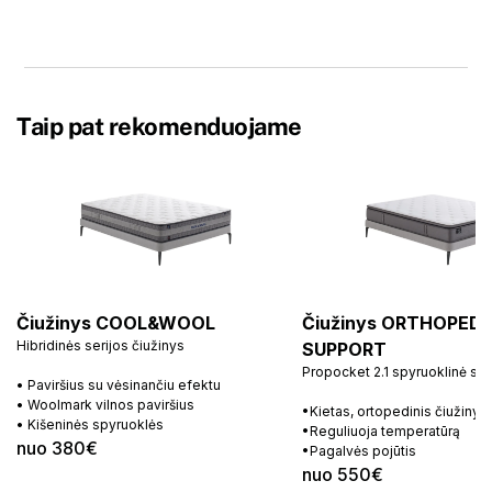
Taip pat rekomenduojame
Čiužinys COOL&WOOL
Čiužinys ORTHOPEDI
Hibridinės serijos čiužinys
SUPPORT
Propocket 2.1 spyruoklinė si
• Paviršius su vėsinančiu efektu
• Woolmark vilnos paviršius
•Kietas, ortopedinis čiužinys
• Kišeninės spyruoklės
•Reguliuoja temperatūrą
nuo 380€
•Pagalvės pojūtis
nuo 550€