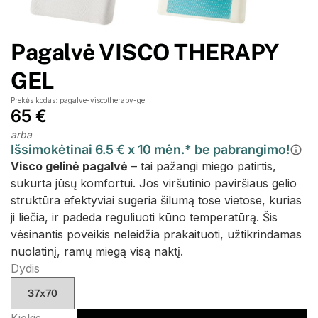
Pagalvė VISCO THERAPY
GEL
Prekės kodas: pagalve-viscotherapy-gel
65 €
arba
Išsimokėtinai 6.5 € x 10 mėn.* be pabrangimo!
Visco gelinė pagalvė
– tai pažangi miego patirtis,
sukurta jūsų komfortui. Jos viršutinio paviršiaus gelio
struktūra efektyviai sugeria šilumą tose vietose, kurias
ji liečia, ir padeda reguliuoti kūno temperatūrą. Šis
vėsinantis poveikis neleidžia prakaituoti, užtikrindamas
nuolatinį, ramų miegą visą naktį.
Dydis
37x70