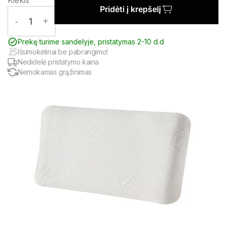
Kiekis
Pridėti į krepšelį
-
1
+
Prekę turime sandelyje, pristatymas 2-10 d.d
Išsimokėtinai be pabrangimo!
Nedidelė pristatymo kaina
Nemokamas grąžinimas