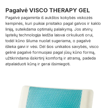
Pagalvė VISCO THERAPY GEL
Pagalvė pagaminta iš aukštos kokybės viskozės
kempinės, kuri puikiai prisitaiko pagal galvos ir kaklo
liniją, suteikdama optimalų palaikymą. Jos atvirų
ląstelių technologija leidžia laisvai cirkuliuoti orui,
todėl kūno šiluma nuolat sugeriama, o pagalvė
išlieka gaivi ir vėsi. Dėl šios unikalios savybės, visco
gelinė pagalvė formuojasi pagal jūsų kūno formą,
užtikrindama išskirtinį komfortą ir atramą, padeda
atpalaiduoti kūną ir gerai išsimiegoti.