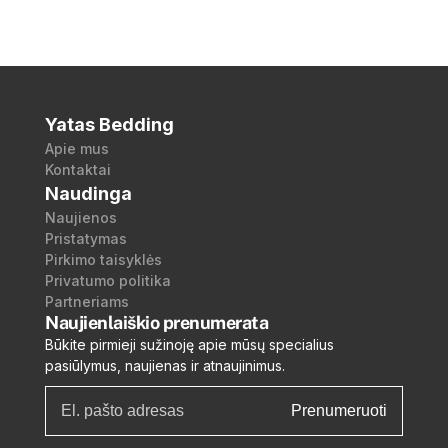
Yatas Bedding
Apie mus
Kontaktai
Naudinga
Naujienos
Pristatymas
Pirkimo taisyklės
Privatumo politika
Partneriams
Naujienlaiškio prenumerata
Būkite pirmieji sužinoję apie mūsų specialius
pasiūlymus, naujienas ir atnaujinimus.
Prenumeruoti