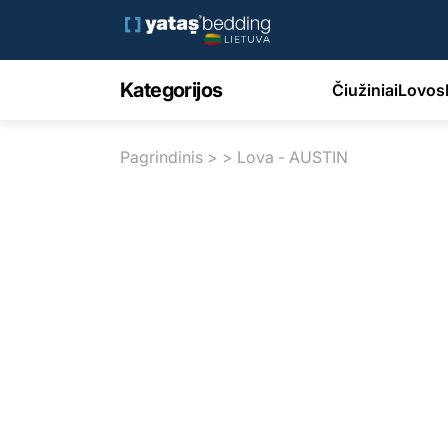
Kategorijos
Čiužiniai
Lovos
Pagrindinis
>
> Lova - AUSTIN