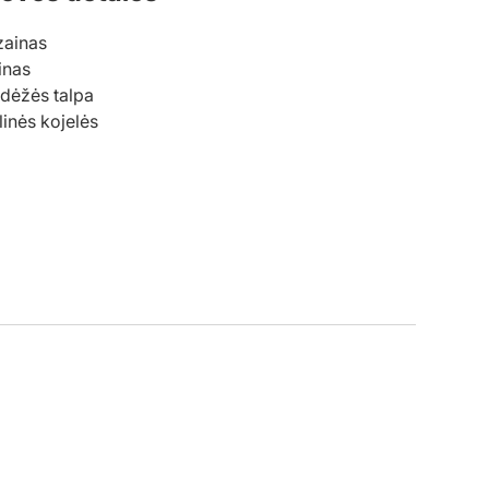
zainas
inas
adėžės talpa
inės kojelės