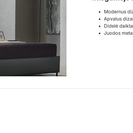
Modernus di
Apvalus diza
Didelė daikt
Juodos metal