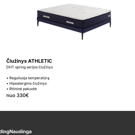
Čiužinys ATHLETIC
DHT spring serijos čiužinys
• Reguliuoja temperatūrą
• Hipoalerginis čiužinys
• Ritininė pakuotė
nuo 330€
ding
Naudinga