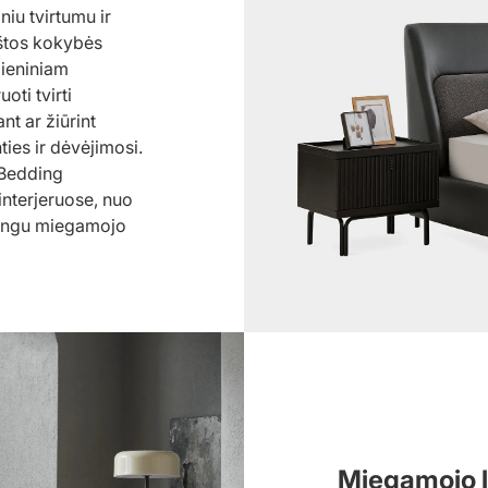
iu tvirtumu ir
kštos kokybės
dieniniam
oti tvirti
nt ar žiūrint
ties ir dėvėjimosi.
s Bedding
interjeruose, nuo
tilingu miegamojo
Miegamojo l