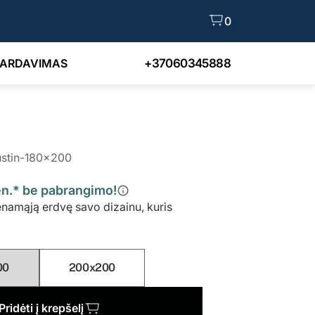
0
PARDAVIMAS
+37060345888
ustin-180x200
mėn.* be pabrangimo!
enamąją erdvę savo dizainu, kuris
00
200x200
Pridėti į krepšelį