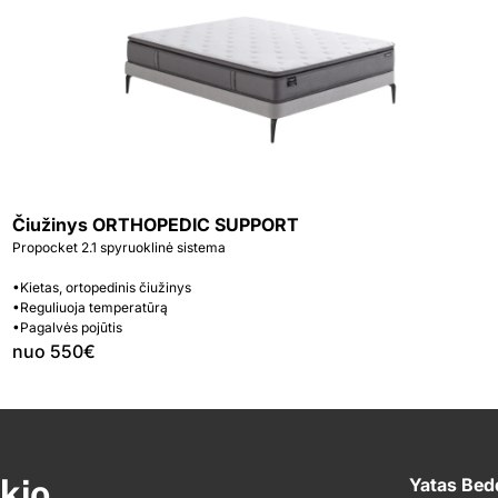
Čiužinys ORTHOPEDIC SUPPORT
Propocket 2.1 spyruoklinė sistema
•Kietas, ortopedinis čiužinys
•Reguliuoja temperatūrą
•Pagalvės pojūtis
nuo 550€
kio
Yatas Bed