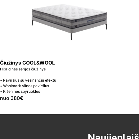
Čiužinys COOL&WOOL
Hibridinės serijos čiužinys
• Paviršius su vėsinančiu efektu
• Woolmark vilnos paviršius
• Kišeninės spyruoklės
nuo 380€
Naujienlaiš