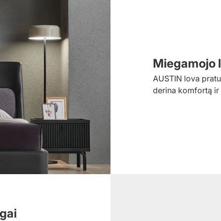
Miegamojo l
AUSTIN lova pratur
derina komfortą ir
lgai