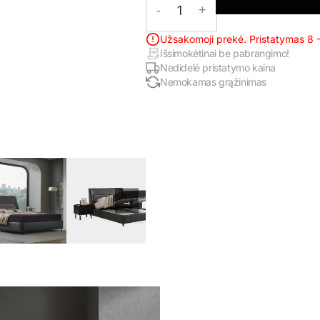
-
1
+
Užsakomoji prekė. Pristatymas 8 -
Išsimokėtinai be pabrangimo!
Nedidelė pristatymo kaina
Nemokamas grąžinimas
→