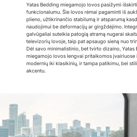
Yatas Bedding miegamojo lovos pasižymi išskirtin
funkcionalumu. Šie lovos rėmai pagaminti iš au
plieno, užtikrinančio stabilumą ir atsparumą kas
naudojimui be deformacijų ar girgždėjimo. Integru
galvūgaliai suteikia patogią atramą nugarai skaita
televizorių lovoje, taip pat apsaugo sieną nuo trin
Dėl savo minimalistinio, bet tvirto dizaino, Yata
miegamojo lovos lengvai pritaikomos įvairiuose 
modernių iki klasikinių, ir tampa patikimu, bei s
akcentu.