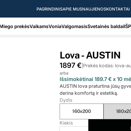
PAGRINDINIS
APIE MUS
NAUJIENOS
KONTAKTAI
Miego prekės
Vaikams
Vonia
Valgomasis
Svetainės baldai
IŠ
Lova - AUSTIN
1897 €
|
Prekės kodas: lova-a
arba
Išsimokėtinai 189.7 € x 10 
AUSTIN lova praturtina jūsų gyv
derina komfortą ir estetiką.
Dydis
160x200
180x2
Kiekis