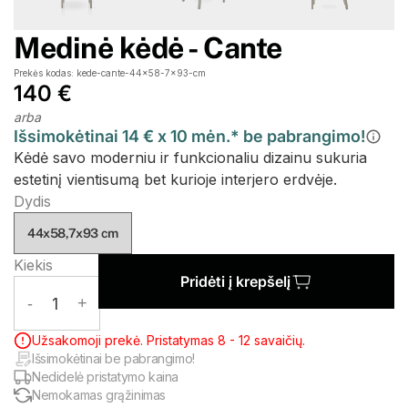
Medinė kėdė - Cante
Prekės kodas: kede-cante-44x58-7x93-cm
140 €
arba
Išsimokėtinai 14 € x 10 mėn.* be pabrangimo!
Kėdė savo moderniu ir funkcionaliu dizainu sukuria
estetinį vientisumą bet kurioje interjero erdvėje.
Dydis
44x58,7x93 cm
Kiekis
Pridėti į krepšelį
-
1
+
Užsakomoji prekė. Pristatymas 8 - 12 savaičių.
Išsimokėtinai be pabrangimo!
Nedidelė pristatymo kaina
Nemokamas grąžinimas