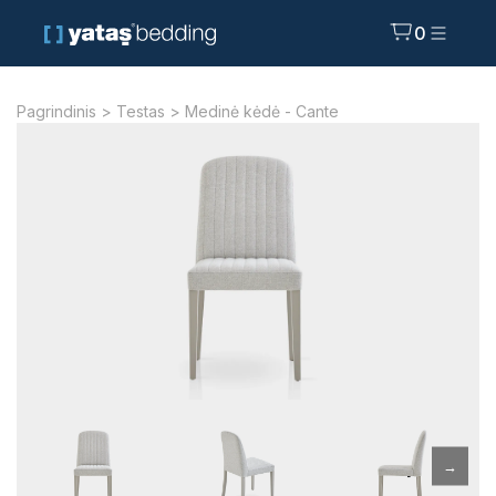
0
Pagrindinis
>
Testas
> Medinė kėdė - Cante
→