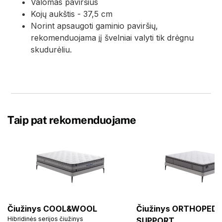
Valomas paviršius
Kojų aukštis - 37,5 cm
Norint apsaugoti gaminio paviršių,
rekomenduojama jį švelniai valyti tik drėgnu
skudurėliu.
Taip pat rekomenduojame
Čiužinys COOL&WOOL
Čiužinys ORTHOPEDI
Hibridinės serijos čiužinys
SUPPORT