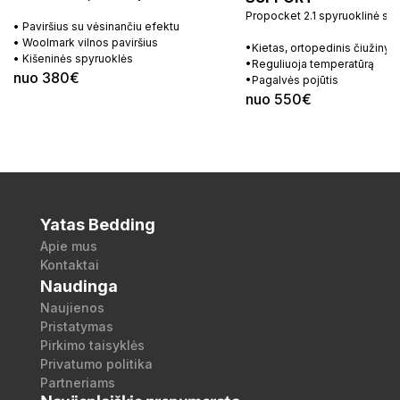
Propocket 2.1 spyruoklinė si
• Paviršius su vėsinančiu efektu
• Woolmark vilnos paviršius
•Kietas, ortopedinis čiužinys
• Kišeninės spyruoklės
•Reguliuoja temperatūrą
nuo 380€
•Pagalvės pojūtis
nuo 550€
Yatas Bedding
Apie mus
Kontaktai
Naudinga
Naujienos
Pristatymas
Pirkimo taisyklės
Privatumo politika
Partneriams