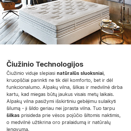
Čiužinio Technologijos
Čiužinio viduje slepiasi
natūralūs sluoksniai
,
kruopščiai parinkti ne tik dėl komforto, bet ir dėl
funkcionalumo. Alpakų vilna, šilkas ir medvilnė dirba
kartu, kad miegas būtų jaukus visais metų laikais.
Alpakų vilna pasižymi išskirtiniu gebėjimu sulaikyti
šilumą - ji šildo geriau nei įprasta vilna. Tuo tarpu
šilkas
prisideda prie vėsos pojūčio šiltomis naktimis,
o medvilnė užtikrina oro pralaidumą ir natūralų
lengvumą.