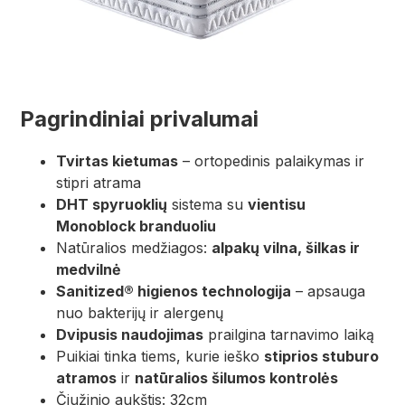
Pagrindiniai privalumai
Tvirtas kietumas
– ortopedinis palaikymas ir
stipri atrama
DHT spyruoklių
sistema su
vientisu
Monoblock branduoliu
Natūralios medžiagos:
alpakų vilna, šilkas ir
medvilnė
Sanitized® higienos technologija
– apsauga
nuo bakterijų ir alergenų
Dvipusis naudojimas
prailgina tarnavimo laiką
Puikiai tinka tiems, kurie ieško
stiprios stuburo
atramos
ir
natūralios šilumos kontrolės
Čiužinio aukštis: 32cm