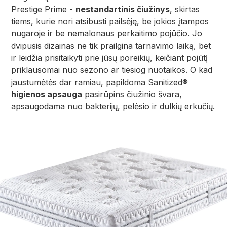
Prestige Prime -
nestandartinis čiužinys
, skirtas
tiems, kurie nori atsibusti pailsėję, be jokios įtampos
nugaroje ir be nemalonaus perkaitimo pojūčio. Jo
dvipusis dizainas ne tik prailgina tarnavimo laiką, bet
ir leidžia prisitaikyti prie jūsų poreikių, keičiant pojūtį
priklausomai nuo sezono ar tiesiog nuotaikos. O kad
jaustumėtės dar ramiau, papildoma Sanitized®
higienos apsauga
pasirūpins čiužinio švara,
apsaugodama nuo bakterijų, pelėsio ir dulkių erkučių.