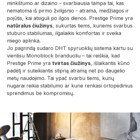
minkštumo ar dizaino – svarbiausia tampa tai, kas
nematoma iš pirmo žvilgsnio - atrama, medžiagos ir
pojūtis, kai atsiguli po ilgos dienos. Prestige Prime yra
natūralus čiužinys
, sukurtas tiems, kuriems svarbus
stuburo stabilumas, ilgalaikis komfortas ir sveika
miego aplinka.
Jo pagrindą sudaro DHT spyruoklių sistema kartu su
vientisu Monoblock branduoliu – tai reiškia, kad
Prestige Prime yra
tvirtas čiužinys
, išlaikantis kūno
padėtį ir suteikiantis stiprią atramą net po daugelio
metų naudojimo. Tai ypač svarbu tiems, kurių
nugarai reikia stabilumo ar kurie renkasi ortopedinius
sprendimus be kompromisų.