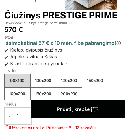
Čiužinys PRESTIGE PRIME
Prekės kodas: ciuzinys-prestige-prime-090x190
570 €
arba
Išsimokėtinai 57 € x 10 mėn.* be pabrangimo!
✔️ Kietas, dvipusis čiužinys
✔️ Alpakos vilna ir šilkas
✔️ Krašto atramos spyruoklė
Dydis
90X190
100x200
120x200
150x200
160x200
180x200
200x200
Kiekis
Pridėti į krepšelį
-
1
+
Užsakomoji prekė. Pristatymas 8 - 12 savaičių.