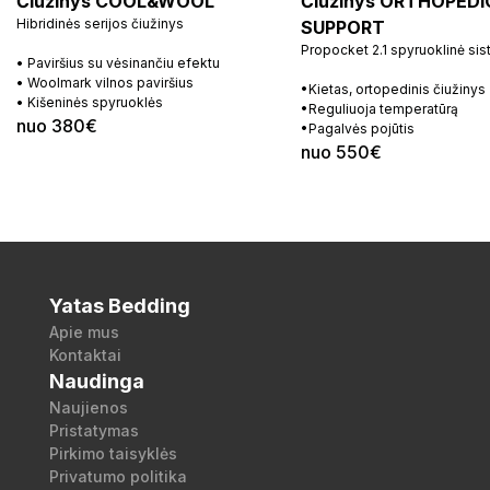
Čiužinys COOL&WOOL
Čiužinys ORTHOPEDI
Hibridinės serijos čiužinys
SUPPORT
Propocket 2.1 spyruoklinė si
• Paviršius su vėsinančiu efektu
• Woolmark vilnos paviršius
•Kietas, ortopedinis čiužinys
• Kišeninės spyruoklės
•Reguliuoja temperatūrą
nuo 380€
•Pagalvės pojūtis
nuo 550€
Yatas Bedding
Apie mus
Kontaktai
Naudinga
Naujienos
Pristatymas
Pirkimo taisyklės
Privatumo politika