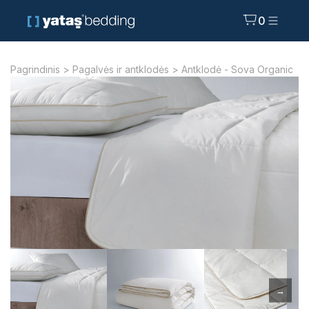
0
Pagrindinis
>
Pagalvės ir antklodės
> Antklodė - Sova Organic
→