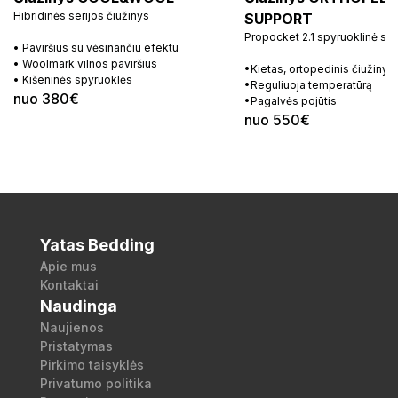
Hibridinės serijos čiužinys
SUPPORT
Propocket 2.1 spyruoklinė si
• Paviršius su vėsinančiu efektu
• Woolmark vilnos paviršius
•Kietas, ortopedinis čiužinys
• Kišeninės spyruoklės
•Reguliuoja temperatūrą
nuo 380€
•Pagalvės pojūtis
nuo 550€
Yatas Bedding
Apie mus
Kontaktai
Naudinga
Naujienos
Pristatymas
Pirkimo taisyklės
Privatumo politika