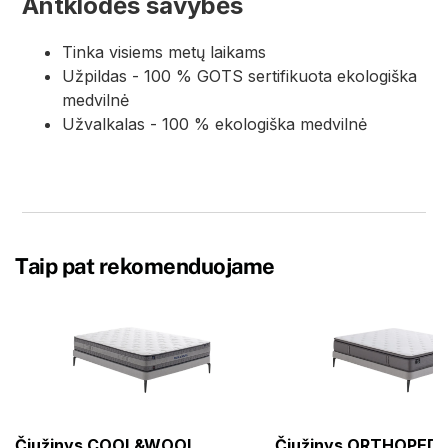
Antklodės savybės
Tinka visiems metų laikams
Užpildas - 100 % GOTS sertifikuota ekologiška
medvilnė
Užvalkalas - 100 % ekologiška medvilnė
Taip pat rekomenduojame
Čiužinys COOL&WOOL
Čiužinys ORTHOPEDI