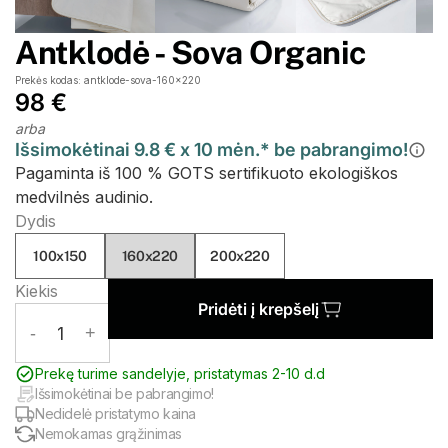
Antklodė - Sova Organic
Prekės kodas: antklode-sova-160x220
98 €
arba
Išsimokėtinai 9.8 € x 10 mėn.* be pabrangimo!
Pagaminta iš 100 % GOTS sertifikuoto ekologiškos
medvilnės audinio.
Dydis
100x150
160x220
200x220
Kiekis
Pridėti į krepšelį
-
1
+
Prekę turime sandelyje, pristatymas 2-10 d.d
Išsimokėtinai be pabrangimo!
Nedidelė pristatymo kaina
Nemokamas grąžinimas