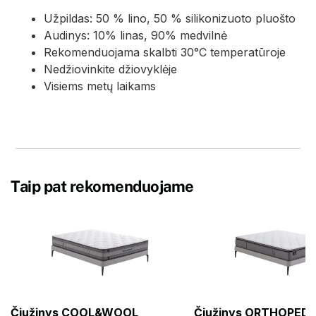
Užpildas: 50 % lino, 50 % silikonizuoto pluošto
Audinys: 10% linas, 90% medvilnė
Rekomenduojama skalbti 30°C temperatūroje
Nedžiovinkite džiovyklėje
Visiems metų laikams
Taip pat rekomenduojame
Čiužinys COOL&WOOL
Čiužinys ORTHOPEDI