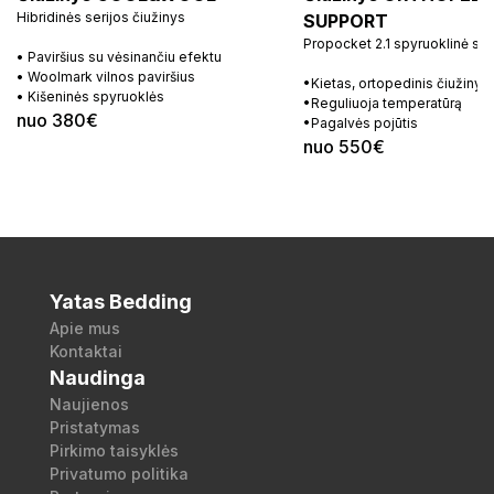
Hibridinės serijos čiužinys
SUPPORT
Propocket 2.1 spyruoklinė si
• Paviršius su vėsinančiu efektu
• Woolmark vilnos paviršius
•Kietas, ortopedinis čiužinys
• Kišeninės spyruoklės
•Reguliuoja temperatūrą
nuo 380€
•Pagalvės pojūtis
nuo 550€
Yatas Bedding
Apie mus
Kontaktai
Naudinga
Naujienos
Pristatymas
Pirkimo taisyklės
Privatumo politika