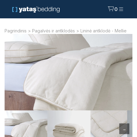
0
Pagrindinis
>
Pagalvės ir antklodės
> Lininė antklodė - Mellie
→