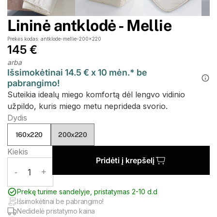
Lininė antklodė - Mellie
Prekės kodas: antklode-mellie-200x220
145 €
arba
Išsimokėtinai 14.5 € x 10 mėn.* be
pabrangimo!
Suteikia idealų miego komfortą dėl lengvo vidinio
užpildo, kuris miego metu neprideda svorio.
Dydis
160x220
200x220
Kiekis
Pridėti į krepšelį
-
1
+
Prekę turime sandelyje, pristatymas 2-10 d.d
Išsimokėtinai be pabrangimo!
Nedidelė pristatymo kaina