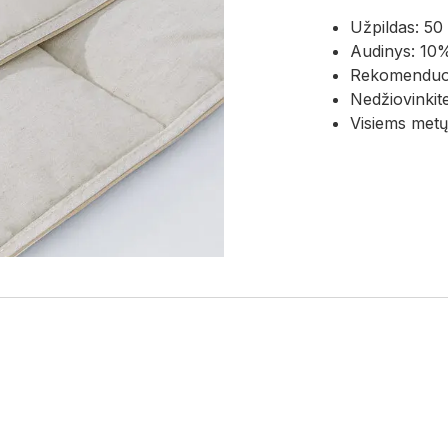
Užpildas: 50
Audinys: 10%
Rekomenduoj
Nedžiovinkit
Visiems metų