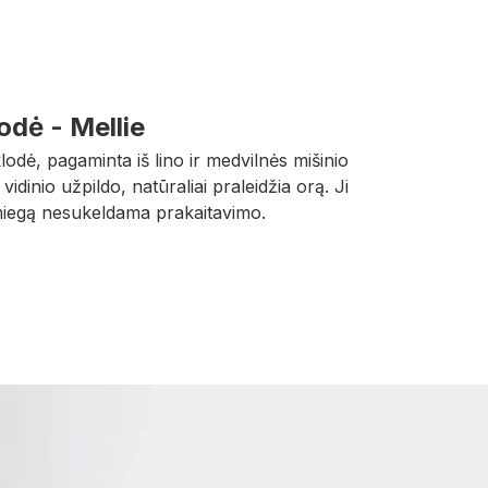
odė - Mellie
klodė, pagaminta iš lino ir medvilnės mišinio
vidinio užpildo, natūraliai praleidžia orą. Ji
miegą nesukeldama prakaitavimo.