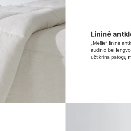
Lininė antkl
„Mellie“ lininė ant
audinio bei lengvo 
užtikrina patogų 