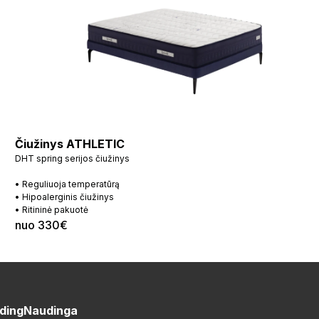
Čiužinys ATHLETIC
DHT spring serijos čiužinys
• Reguliuoja temperatūrą
• Hipoalerginis čiužinys
• Ritininė pakuotė
nuo 330€
ding
Naudinga