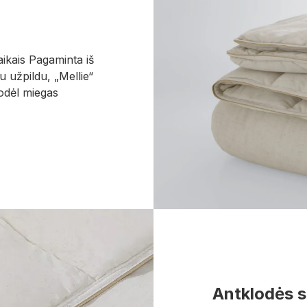
aikais Pagaminta iš
u užpildu, „Mellie“
todėl miegas
Antklodės 