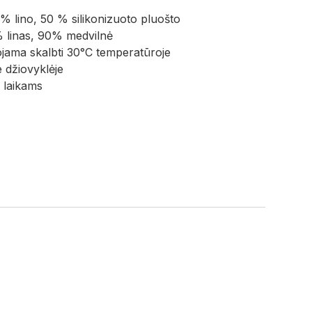
 % lino, 50 % silikonizuoto pluošto
 linas, 90% medvilnė
ama skalbti 30°C temperatūroje
e džiovyklėje
 laikams