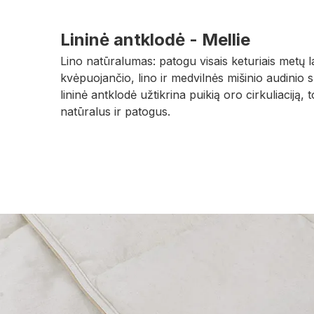
Lininė antklodė - Mellie
Lino natūralumas: patogu visais keturiais metų l
kvėpuojančio, lino ir medvilnės mišinio audinio s
lininė antklodė užtikrina puikią oro cirkuliaciją, 
natūralus ir patogus.