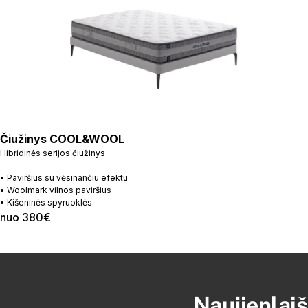
Čiužinys COOL&WOOL
Hibridinės serijos čiužinys
• Paviršius su vėsinančiu efektu
• Woolmark vilnos paviršius
• Kišeninės spyruoklės
nuo 380€
Naujienlaiš