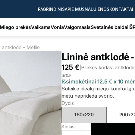
PAGRINDINIS
APIE MUS
NAUJIENOS
KONTAKTAI
Miego prekės
Vaikams
Vonia
Valgomasis
Svetainės baldai
IŠ
 antklodė - Mellie
Lininė antklodė -
125 €
|
Prekės kodas: antklode
arba
Išsimokėtinai 12.5 € x 10 m
Suteikia idealų miego komfortą d
metu neprideda svorio.
Dydis
160x220
200x2
Kiekis