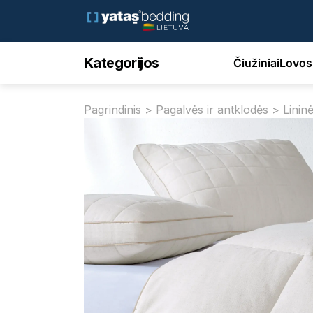
Kategorijos
Čiužiniai
Lovos
Pagrindinis
>
Pagalvės ir antklodės
> Lininė