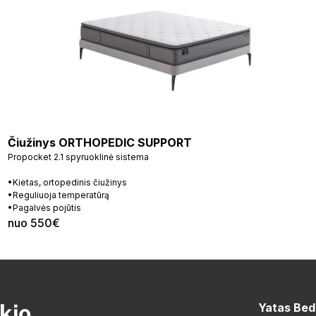
Čiužinys ORTHOPEDIC SUPPORT
Propocket 2.1 spyruoklinė sistema
•Kietas, ortopedinis čiužinys
•Reguliuoja temperatūrą
•Pagalvės pojūtis
nuo 550€
kio
Yatas Bed