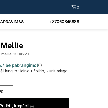
0
PARDAVIMAS
+37060345888
 Mellie
-mellie-160x220
ėn.* be pabrangimo!
ėl lengvo vidinio užpildo, kuris miego
20
Pridėti į krepšelį