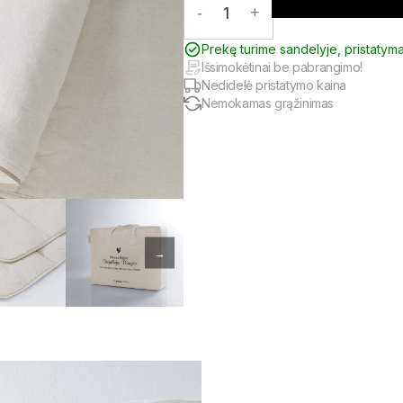
-
1
+
Prekę turime sandelyje, pristatym
Išsimokėtinai be pabrangimo!
Nedidelė pristatymo kaina
Nemokamas grąžinimas
→