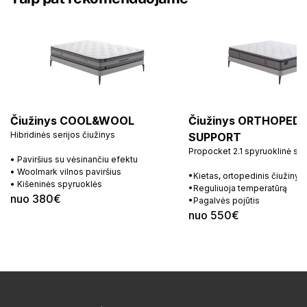
Čiužinys COOL&WOOL
Čiužinys ORTHOPEDI
Hibridinės serijos čiužinys
SUPPORT
Propocket 2.1 spyruoklinė si
• Paviršius su vėsinančiu efektu
• Woolmark vilnos paviršius
•Kietas, ortopedinis čiužinys
• Kišeninės spyruoklės
•Reguliuoja temperatūrą
nuo 380€
•Pagalvės pojūtis
nuo 550€