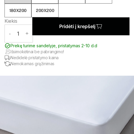
180X200
200X200
Kiekis
Pridėti į krepšelį
-
1
+
Prekę turime sandelyje, pristatymas 2-10 d.d
Išsimokėtinai be pabrangimo!
Nedidelė pristatymo kaina
Nemokamas grąžinimas