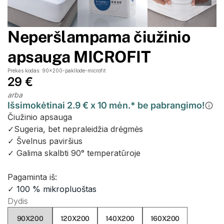
Neperšlampama čiužinio
apsauga MICROFIT
Prekės kodas: 90x200-pakllode-microfit
29 €
arba
Išsimokėtinai 2.9 € x 10 mėn.* be pabrangimo!
Čiužinio apsauga
✓
Sugeria, bet nepraleidžia drėgmės
✓
Švelnus paviršius
✓
Galima skalbti 90° temperatūroje
Pagaminta iš:
✓
100 % mikropluoštas
Dydis
90X200
120X200
140X200
160X200