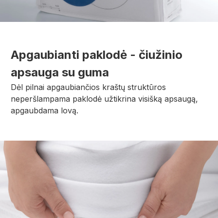
Apgaubianti paklodė - čiužinio
apsauga su guma
Dėl pilnai apgaubiančios kraštų struktūros
neperšlampama paklodė užtikrina visišką apsaugą,
apgaubdama lovą.