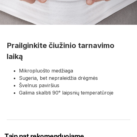
Prailginkite čiužinio tarnavimo
laiką
Mikropluošto medžiaga
Sugeria, bet nepraleidžia drėgmės
Švelnus paviršius
Galima skalbti 90° laipsnių temperatūroje
Taip pat rekomenduojame