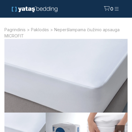
0
Pagrindinis
>
Paklodės
> Neperšlampama čiužinio apsauga
MICROFIT
→