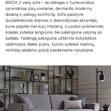
BRIZA 2 vietų sofa – tai stilingas ir funkcionalus
sprendimas jūsų svetainei, derinantis modernų
dizainą ir patogų komfortą. Sofa pasižymi
šiuolaikiškomis linijomis ir dekoratyviais akcentais,
kurie papildo bet kurį interjerą, o juodos polimerinės
kojelės suteikia lengvumo bei palengvina valymą po
baldais. Ypatingą patogumą užtikrina kokybiškos
sėdimosios dalies putos, kurios suteikia malonų,
minkštą sėdėjimo pojūtį kasdieniame naudojime.