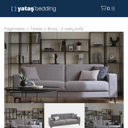
0
Pagrindinis
>
Testas
> Briza - 2 vietų sofa
→