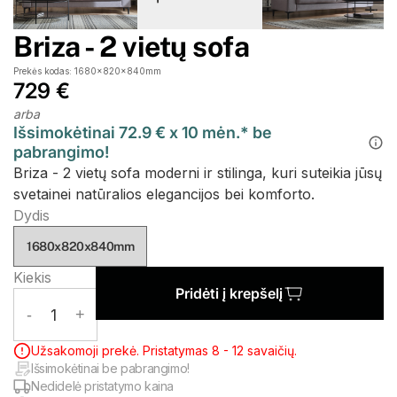
Briza - 2 vietų sofa
Prekės kodas: 1680x820x840mm
729 €
arba
Išsimokėtinai 72.9 € x 10 mėn.* be
pabrangimo!
Briza - 2 vietų sofa moderni ir stilinga, kuri suteikia jūsų
svetainei natūralios elegancijos bei komforto.
Dydis
1680x820x840mm
Kiekis
Pridėti į krepšelį
-
1
+
Užsakomoji prekė. Pristatymas 8 - 12 savaičių.
Išsimokėtinai be pabrangimo!
Nedidelė pristatymo kaina