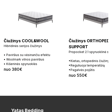
Čiužinys COOL&WOOL
Čiužinys ORTHOPEDI
Hibridinės serijos čiužinys
SUPPORT
Propocket 2.1 spyruoklinė si
• Paviršius su vėsinančiu efektu
• Woolmark vilnos paviršius
•Kietas, ortopedinis čiužinys
• Kišeninės spyruoklės
•Reguliuoja temperatūrą
nuo 380€
•Pagalvės pojūtis
nuo 550€
Yatas Bedding