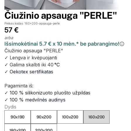
Čiužinio apsauga "PERLE"
Prekės kodas: 160x200-apsauga-perle
57 €
arba
Išsimokėtinai 5.7 € x 10 mėn.* be pabrangimo!
Čiužinio apsauga "PERLE"
✓ Lengva ir kvėpuojanti
✓ Galima skalbti iki 40
°C
✓
Oekotex sertifikatas
Pagaminta iš:
✓
100 % silikonizuoto pluošto užpildas
✓
100 % medvilnės audinys
Dydis
90x190
90x200
100x200
160x200
180x200
200x200