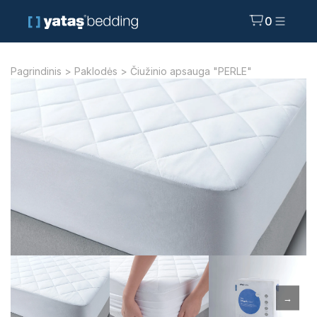
0
Pagrindinis
>
Paklodės
> Čiužinio apsauga "PERLE"
→