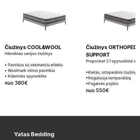
Čiužinys COOL&WOOL
Čiužinys ORTHOPEDI
Hibridinės serijos čiužinys
SUPPORT
Propocket 2.1 spyruoklinė si
• Paviršius su vėsinančiu efektu
• Woolmark vilnos paviršius
•Kietas, ortopedinis čiužinys
• Kišeninės spyruoklės
•Reguliuoja temperatūrą
nuo 380€
•Pagalvės pojūtis
nuo 550€
Yatas Bedding