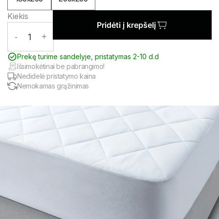
Kiekis
Pridėti į krepšelį
-
1
+
Prekę turime sandelyje, pristatymas 2-10 d.d
Išsimokėtinai be pabrangimo!
Nedidelė pristatymo kaina
Nemokamas grąžinimas