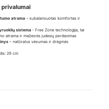
 privalumai
ietumo atrama
– subalansuotas komfortas ir
pyruoklių sistema
- Free Zone technologija, tai
o atrama ir mažesnis judesių perdavimas
inys
– natūralus vėsumas ir drėgmės
tis: 29 cm