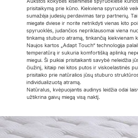
Aukštos kokybės kišeninėse spyruoklėse kurios u
prisitaikymą prie kūno. Kiekviena spyruoklė veiki
sumažėja judesių perdavimas tarp partnerių. Tai 
miegate dviese ir norite netrikdyti vienas kito poi
spyruoklės, judančios nepriklausomai viena nuo 
tinkamą stuburo atramą, tinkančią kiekvienam k
Naujos kartos „Adapt Touch“ technologija palai
temperatūrą ir sukuria komfortišką aplinką ne
miegui. Ši puikiai prisitaikanti savybė neleidžia jū
čiužinį, kitaip nei kitos putos ir viskoelastinės pu
prisitaiko prie natūralios jūsų stuburo struktūr
individualizuotą atramą.
Natūralus, kvėpuojantis audinys leidžia odai lais
užtikrina gaivų miegą visą naktį.