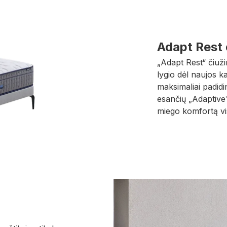
Adapt Rest 
„Adapt Rest“ čiuži
lygio dėl naujos k
maksimaliai padidi
esančių „Adaptive™“
miego komfortą vis