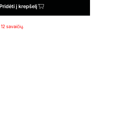
Pridėti į krepšelį
12 savaičių.