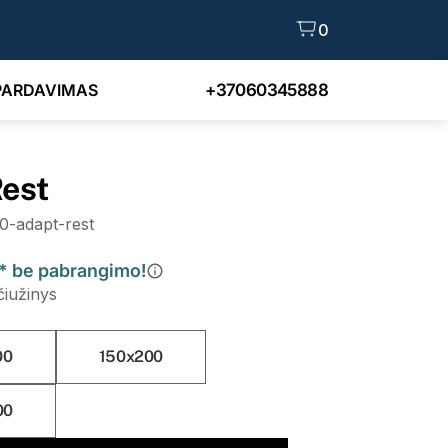
0
PARDAVIMAS
+37060345888
Rest
0-adapt-rest
.* be pabrangimo!
čiužinys
00
150x200
00