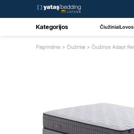
Kategorijos
Čiužiniai
Lovos
Pagrindinis
>
Čiužiniai
> Čiužinys Adapt Re