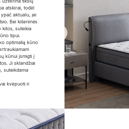
žtikrina tikslų
a atskirai, todėl
ypač aktualu, jei
lsio. Bei kišeninės
kitos, suteikia
ūno tipui.
ko optimalią kūno
pertraukiamam
sų kūnui įsmigti į
tos. Ji sklandžiai
os, suteikdama
vai kvėpuoti ir