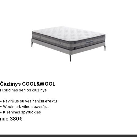
Čiužinys COOL&WOOL
Hibridinės serijos čiužinys
• Paviršius su vėsinančiu efektu
• Woolmark vilnos paviršius
• Kišeninės spyruoklės
nuo 380€