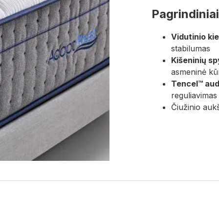
Pagrindiniai
Vidutinio k
stabilumas
Kišeninių s
asmeninė kūn
Tencel™ aud
reguliavimas
Čiužinio aukš