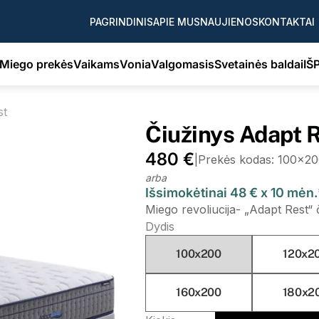
PAGRINDINIS
APIE MUS
NAUJIENOS
KONTAKTAI
Miego prekės
Vaikams
Vonia
Valgomasis
Svetainės baldai
IŠ
st
Čiužinys Adapt 
480 €
|
Prekės kodas: 100x20
arba
Išsimokėtinai 48 € x 10 mėn
Miego revoliucija- „Adapt Rest“ 
Dydis
100x200
120x2
160x200
180x2