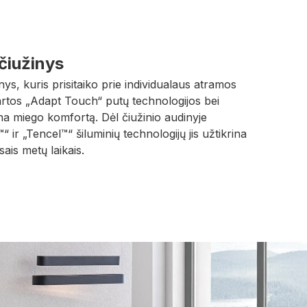
čiužinys
nys, kuris prisitaiko prie individualaus atramos
artos „Adapt Touch“ putų technologijos bei
na miego komfortą. Dėl čiužinio audinyje
 ir „Tencel™“ šiluminių technologijų jis užtikrina
ais metų laikais.