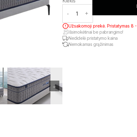
Kiekis
-
1
+
Užsakomoji prekė. Pristatymas 8 - 
Išsimokėtinai be pabrangimo!
Nedidelė pristatymo kaina
Nemokamas grąžinimas
→