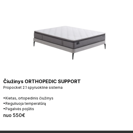
Čiužinys ORTHOPEDIC SUPPORT
Propocket 2.1 spyruoklinė sistema
•Kietas, ortopedinis čiužinys
•Reguliuoja temperatūrą
•Pagalvės pojūtis
nuo 550€