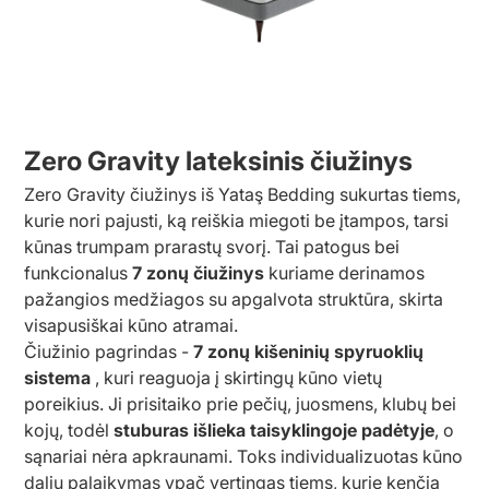
Zero Gravity lateksinis čiužinys
Zero Gravity čiužinys iš Yataş Bedding sukurtas tiems,
kurie nori pajusti, ką reiškia miegoti be įtampos, tarsi
kūnas trumpam prarastų svorį. Tai patogus bei
funkcionalus
7 zonų čiužinys
kuriame derinamos
pažangios medžiagos su apgalvota struktūra, skirta
visapusiškai kūno atramai.
Čiužinio pagrindas -
7 zonų kišeninių spyruoklių
sistema
, kuri reaguoja į skirtingų kūno vietų
poreikius. Ji prisitaiko prie pečių, juosmens, klubų bei
kojų, todėl
stuburas išlieka taisyklingoje padėtyje
, o
sąnariai nėra apkraunami. Toks individualizuotas kūno
dalių palaikymas ypač vertingas tiems, kurie kenčia