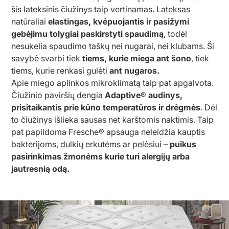
šis lateksinis čiužinys taip vertinamas. Lateksas
natūraliai
elastingas, kvėpuojantis ir pasižymi
gebėjimu tolygiai paskirstyti spaudimą
, todėl
nesukelia spaudimo taškų nei nugarai, nei klubams. Ši
savybė svarbi tiek
tiems, kurie miega ant šono
, tiek
tiems, kurie renkasi gulėti
ant nugaros.
Apie miego aplinkos mikroklimatą taip pat apgalvota.
Čiužinio paviršių dengia
Adaptive® audinys,
prisitaikantis prie kūno temperatūros ir drėgmės
. Dėl
to čiužinys išlieka sausas net karštomis naktimis. Taip
pat papildoma Fresche® apsauga neleidžia kauptis
bakterijoms, dulkių erkutėms ar pelėsiui –
puikus
pasirinkimas žmonėms kurie turi alergijų arba
jautresnią odą.