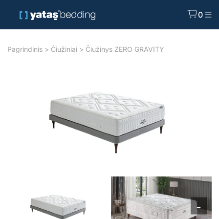
0
Pagrindinis
>
Čiužiniai
> Čiužinys ZERO GRAVITY
→