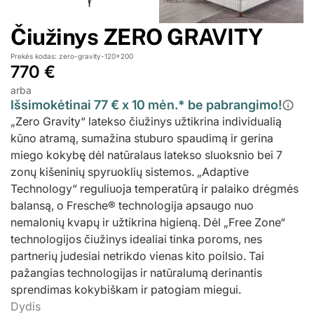
Čiužinys ZERO GRAVITY
Prekės kodas: zero-gravity-120x200
770 €
arba
Išsimokėtinai 77 € x 10 mėn.* be pabrangimo!
„Zero Gravity“ latekso čiužinys užtikrina individualią
kūno atramą, sumažina stuburo spaudimą ir gerina
miego kokybę dėl natūralaus latekso sluoksnio bei 7
zonų kišeninių spyruoklių sistemos. „Adaptive
Technology“ reguliuoja temperatūrą ir palaiko drėgmės
balansą, o Fresche® technologija apsaugo nuo
nemalonių kvapų ir užtikrina higieną. Dėl „Free Zone“
technologijos čiužinys idealiai tinka poroms, nes
partnerių judesiai netrikdo vienas kito poilsio. Tai
pažangias technologijas ir natūralumą derinantis
sprendimas kokybiškam ir patogiam miegui.
Dydis