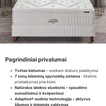
Pagrindiniai privalumai
Tvirtas kietumas
– sveikam stuburo palaikymui
7 zonų kišeninių spyruoklių sistema
- tikslinis
prisitaikymas prie kūno
Natūralus latekso sluoksnis
– spaudimo
sumažinimui ir kvėpavimui
Adaptive® audinio technologija –
aktyvus
šilumos ir drėgmės valdymas