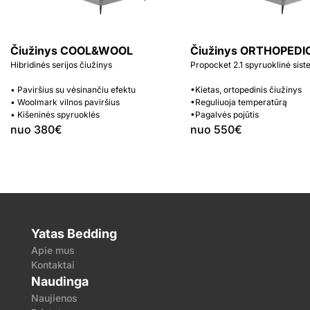
Čiužinys COOL&WOOL
Čiužinys ORTHOPEDI
Hibridinės serijos čiužinys
Propocket 2.1 spyruoklinė sis
• Paviršius su vėsinančiu efektu
•Kietas, ortopedinis čiužinys
• Woolmark vilnos paviršius
•Reguliuoja temperatūrą
• Kišeninės spyruoklės
•Pagalvės pojūtis
nuo 380€
nuo 550€
Yatas Bedding
Apie mus
Kontaktai
Naudinga
Naujienos