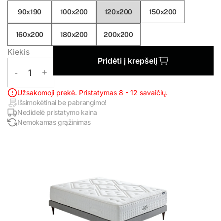
90x190
100x200
120x200
150x200
160x200
180x200
200x200
Kiekis
Pridėti į krepšelį
-
1
+
Užsakomoji prekė. Pristatymas 8 - 12 savaičių.
Išsimokėtinai be pabrangimo!
Nedidelė pristatymo kaina
Nemokamas grąžinimas