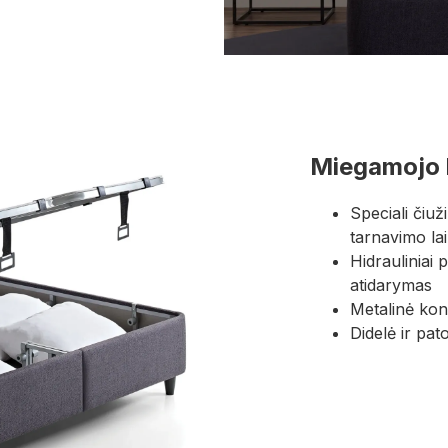
Miegamojo 
Speciali čiuž
tarnavimo la
Hidrauliniai 
atidarymas
Metalinė kon
Didelė ir pat