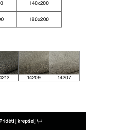
90
140x200
00
180x200
4212
14209
14207
Pridėti į krepšelį