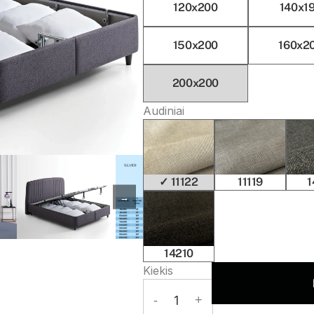
120x200
140x1
150x200
160x2
200x200
Audiniai
✓ 11122
11119
1
→
14210
Kiekis
-
1
+