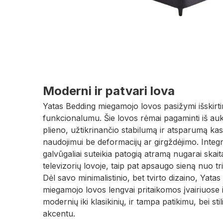
Moderni ir patvari lova
Yatas Bedding miegamojo lovos pasižymi išskirtin
funkcionalumu. Šie lovos rėmai pagaminti iš au
plieno, užtikrinančio stabilumą ir atsparumą ka
naudojimui be deformacijų ar girgždėjimo. Integru
galvūgaliai suteikia patogią atramą nugarai skaita
televizorių lovoje, taip pat apsaugo sieną nuo tri
Dėl savo minimalistinio, bet tvirto dizaino, Yata
miegamojo lovos lengvai pritaikomos įvairiuose 
modernių iki klasikinių, ir tampa patikimu, bei s
akcentu.