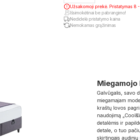
Užsakomoji prekė. Pristatymas 8 - 
Išsimokėtinai be pabrangimo!
Nedidelė pristatymo kaina
Nemokamas grąžinimas
Miegamojo l
Galvūgalis, savo d
miegamajam modern
kraštų lovos pagri
naudojimą „Cool&W
detalėmis ir papil
detale, o tuo pačiu
skirtingais audinių