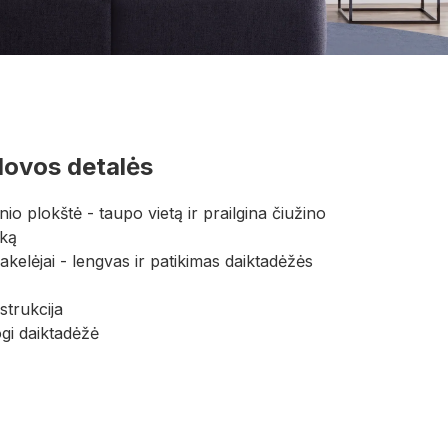
lovos detalės
inio plokštė - taupo vietą ir prailgina čiužino
iką
pakelėjai - lengvas ir patikimas daiktadėžės
strukcija
ogi daiktadėžė