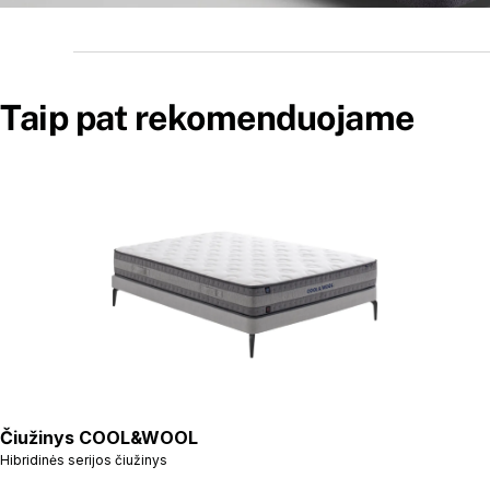
Taip pat rekomenduojame
Čiužinys COOL&WOOL
Hibridinės serijos čiužinys