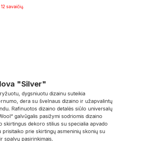
12 savaičių.
ova "Silver"
ryžuotu, dygsniuotu dizainu suteikia
umo, dera su švelnaus dizaino ir užapvalintų
ndu. Rafinuotos dizaino detalės siūlo universalų
ool“ galvūgalis pasižymi sodriomis dizaino
do skirtingus dekoro stilius su specialia apvado
 prisitaiko prie skirtingų asmeninių skonių su
 ir spalvų pasirinkimais.