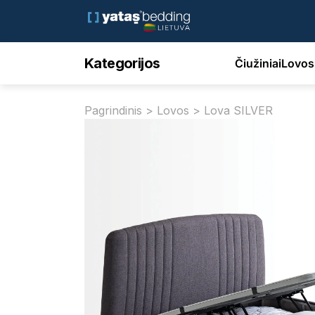
Kategorijos
Čiužiniai
Lovos
Pagrindinis
>
Lovos
> Lova SILVER