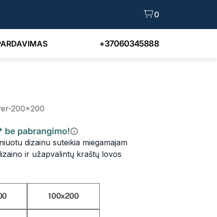
0
PARDAVIMAS
+37060345888
lver-200x200
.* be pabrangimo!
niuotu dizainu suteikia miegamajam
aino ir užapvalintų kraštų lovos
00
100x200