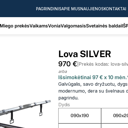
PAGRINDINIS
APIE MUS
NAUJIENOS
KONTAKTAI
Miego prekės
Vaikams
Vonia
Valgomasis
Svetainės baldai
IŠ
Lova SILVER
970 €
|
Prekės kodas: lova-si
arba
Išsimokėtinai 97 € x 10 mėn
Galvūgalis, savo dryžuotu, dygs
modernumo, dera su švelnaus diz
pagrindu.
Dydis
090x190
090x2