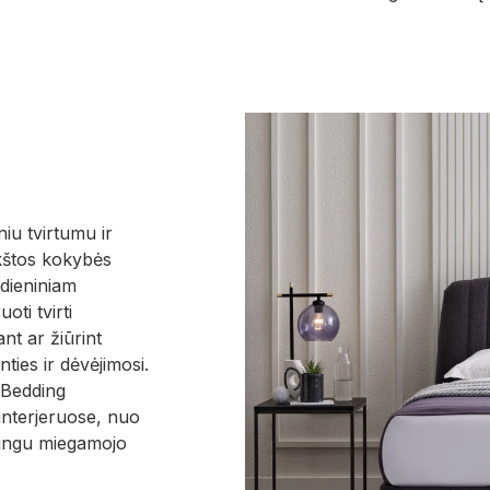
iu tvirtumu ir
kštos kokybės
sdieniniam
oti tvirti
nt ar žiūrint
nties ir dėvėjimosi.
s Bedding
interjeruose, nuo
tilingu miegamojo