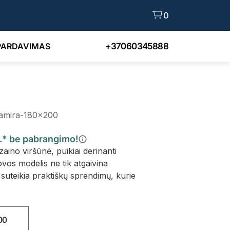
0
PARDAVIMAS
+37060345888
camira-180x200
n.* be pabrangimo!
izaino viršūnė, puikiai derinanti
ovos modelis ne tik atgaivina
suteikia praktiškų sprendimų, kurie
00