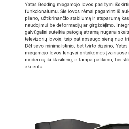
Yatas Bedding miegamojo lovos pasižymi išskirtin
funkcionalumu. Šie lovos rėmai pagaminti iš au
plieno, užtikrinančio stabilumą ir atsparumą ka
naudojimui be deformacijų ar girgždėjimo. Integru
galvūgaliai suteikia patogią atramą nugarai skaita
televizorių lovoje, taip pat apsaugo sieną nuo tri
Dėl savo minimalistinio, bet tvirto dizaino, Yata
miegamojo lovos lengvai pritaikomos įvairiuose 
modernių iki klasikinių, ir tampa patikimu, bei s
akcentu.