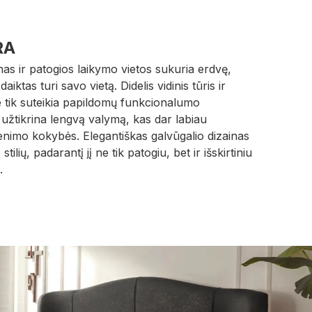
RA
inas ir patogios laikymo vietos sukuria erdvę,
aiktas turi savo vietą. Didelis vidinis tūris ir
e tik suteikia papildomų funkcionalumo
užtikrina lengvą valymą, kas dar labiau
enimo kokybės. Elegantiškas galvūgalio dizainas
tilių, padarantį jį ne tik patogiu, bet ir išskirtiniu
.