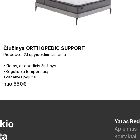
Čiužinys ORTHOPEDIC SUPPORT
Propocket 2.1 spyruoklinė sistema
•Kietas, ortopedinis čiužinys
•Reguliuoja temperatūrą
•Pagalvės pojūtis
nuo 550€
kio
Yatas Bed
Apie mus
ta
Kontaktai