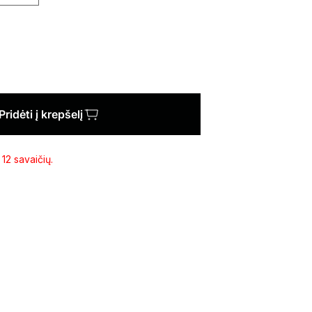
Pridėti į krepšelį
12 savaičių.