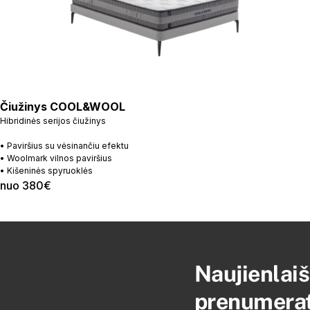
Čiužinys COOL&WOOL
Hibridinės serijos čiužinys
• Paviršius su vėsinančiu efektu
• Woolmark vilnos paviršius
• Kišeninės spyruoklės
nuo 380€
Naujienlaiš
prenumera