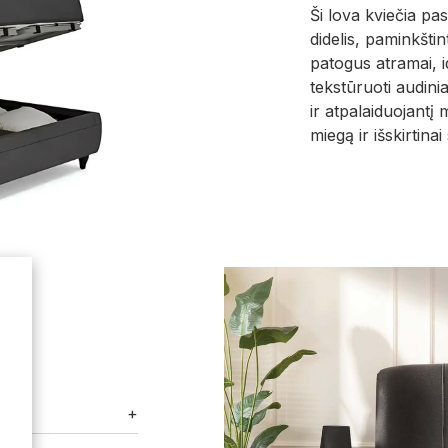
Ši lova kviečia pa
didelis, paminkštint
patogus atramai, id
tekstūruoti audinia
ir atpalaiduojantį 
miegą ir išskirtina
+