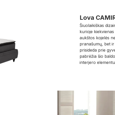
Lova CAMI
Šiuolaikiškas diza
kurioje kiekvienas d
aukštos kojelės n
pranašumų, bet ir 
prisideda prie gyv
pabrėžia šio baldo s
interjero elementu