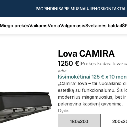
PAGRINDINIS
APIE MUS
NAUJIENOS
KONTAKTAI
Miego prekės
Vaikams
Vonia
Valgomasis
Svetainės baldai
IŠ
Lova CAMIRA
1250 €
|
Prekės kodas: lova-
arba
Išsimokėtinai 125 € x 10 mė
„Camira“ lova – tai šiuolaikinio d
estetiką su funkcionalumu. Šis l
modernius miegamuosius, bet ir 
palengvina kasdienį gyvenimą.
Dydis
180x200
200x2