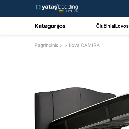
Kategorijos
Čiužiniai
Lovos
Pagrindinis
>
> Lova CAMIRA