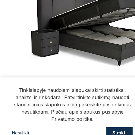
Tinklalapyje naudojami slapukai skirti statistikai,
analizei ir rinkodarai. Patvirtinkite sutikimą naudoti
standartinius slapukus arba pakeiskite pasirinkimus
Informacija
nesutikdami. Plačiau apie slapukus puslapyje
Privatumo politika
.
Pristatymas
Nesutikti
Sutikti