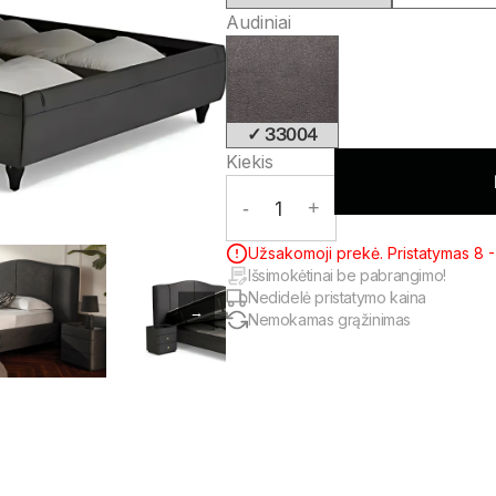
Audiniai
✓ 33004
Kiekis
-
1
+
Užsakomoji prekė. Pristatymas 8 - 
Išsimokėtinai be pabrangimo!
Nedidelė pristatymo kaina
→
Nemokamas grąžinimas