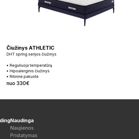
Čiužinys ATHLETIC
DHT spring serijos čiužinys
• Reguliuoja temperatūrą
• Hipoalerginis čiužinys
• Ritininė pakuotė
nuo 330€
ding
Naudinga
Naujienos
Pristatymas