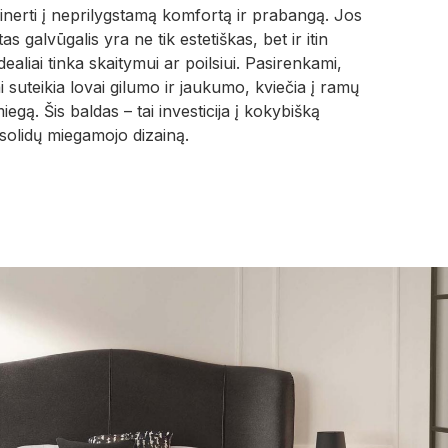
sinerti į neprilygstamą komfortą ir prabangą. Jos
as galvūgalis yra ne tik estetiškas, bet ir itin
ealiai tinka skaitymui ar poilsiui. Pasirenkami,
i suteikia lovai gilumo ir jaukumo, kviečia į ramų
miegą. Šis baldas – tai investicija į kokybišką
i solidų miegamojo dizainą.