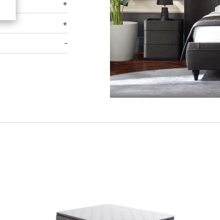
+
+
-