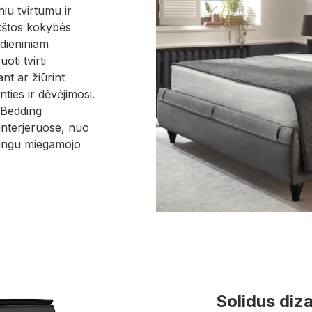
iu tvirtumu ir
kštos kokybės
sdieniniam
oti tvirti
nt ar žiūrint
nties ir dėvėjimosi.
s Bedding
interjeruose, nuo
tilingu miegamojo
Solidus diz