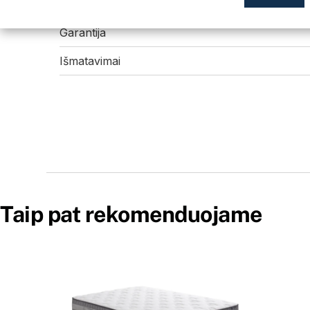
Kokie čiužiniai tinka šiai lovai?
Garantija
Išmatavimai
Taip pat rekomenduojame