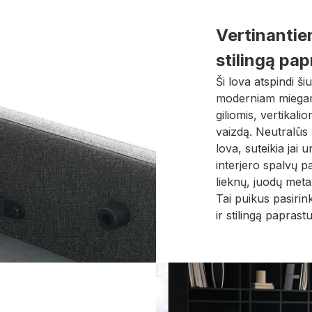
Vertinantie
stilingą pa
Ši lova atspindi šiu
moderniam miegama
giliomis, vertikali
vaizdą. Neutralūs p
lova, suteikia jai u
interjero spalvų p
lieknų, juodų meta
Tai puikus pasirin
ir stilingą paprast