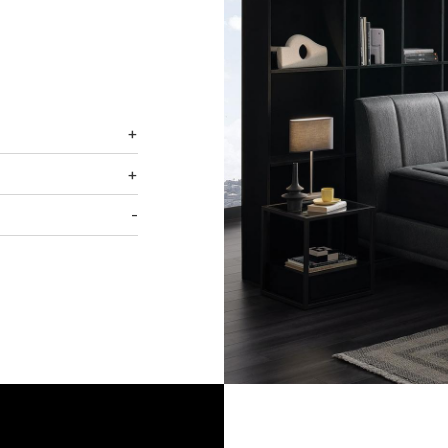
+
+
-