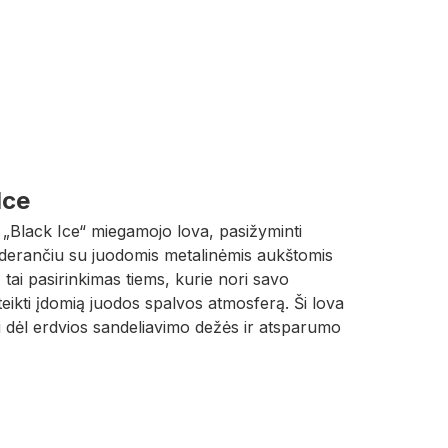
Ice
s „Black Ice“ miegamojo lova, pasižyminti
 derančiu su juodomis metalinėmis aukštomis
- tai pasirinkimas tiems, kurie nori savo
ikti įdomią juodos spalvos atmosferą. Ši lova
li dėl erdvios sandeliavimo dežės ir atsparumo