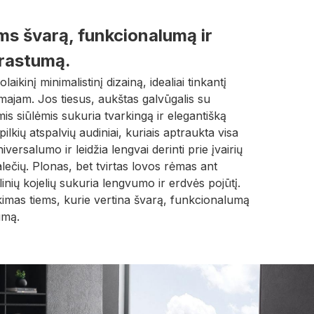
ms švarą, funkcionalumą ir
prastumą.
olaikinį minimalistinį dizainą, idealiai tinkantį
jam. Jos tiesus, aukštas galvūgalis su
omis siūlėmis sukuria tvarkingą ir elegantišką
ilkių atspalvių audiniai, kuriais aptraukta visa
niversalumo ir leidžia lengvai derinti prie įvairių
alečių. Plonas, bet tvirtas lovos rėmas ant
linių kojelių sukuria lengvumo ir erdvės pojūtį.
kimas tiems, kurie vertina švarą, funkcionalumą
umą.