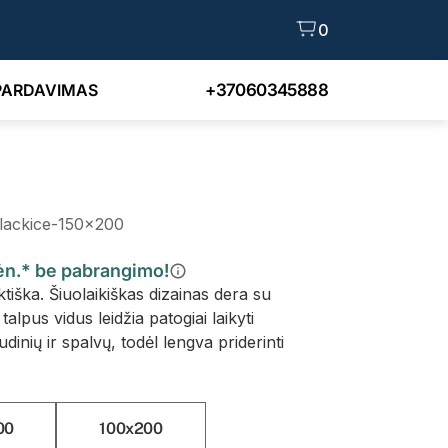
0
PARDAVIMAS
+37060345888
blackice-150x200
mėn.* be pabrangimo!
tiška. Šiuolaikiškas dizainas dera su
alpus vidus leidžia patogiai laikyti
audinių ir spalvų, todėl lengva priderinti
00
100x200