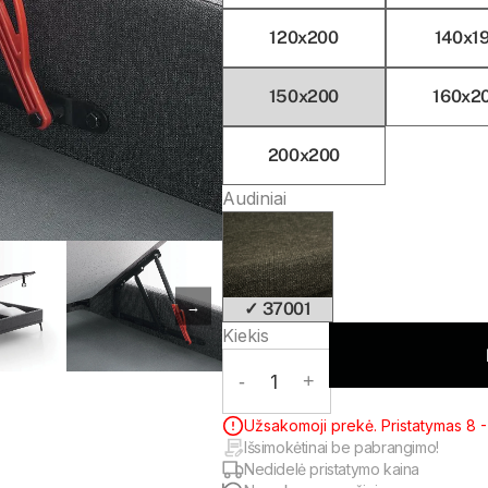
120x200
140x1
150x200
160x2
200x200
Audiniai
→
✓ 37001
Kiekis
-
1
+
Užsakomoji prekė. Pristatymas 8 - 
Išsimokėtinai be pabrangimo!
Nedidelė pristatymo kaina