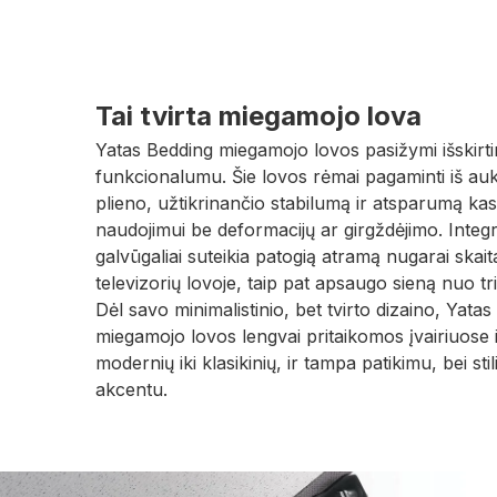
Tai tvirta miegamojo lova
Yatas Bedding miegamojo lovos pasižymi išskirtin
funkcionalumu. Šie lovos rėmai pagaminti iš au
plieno, užtikrinančio stabilumą ir atsparumą ka
naudojimui be deformacijų ar girgždėjimo. Integru
galvūgaliai suteikia patogią atramą nugarai skaita
televizorių lovoje, taip pat apsaugo sieną nuo tri
Dėl savo minimalistinio, bet tvirto dizaino, Yata
miegamojo lovos lengvai pritaikomos įvairiuose 
modernių iki klasikinių, ir tampa patikimu, bei s
akcentu.