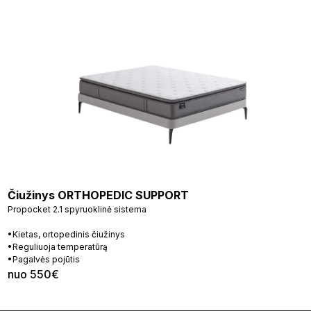
Čiužinys ORTHOPEDIC SUPPORT
Propocket 2.1 spyruoklinė sistema
•Kietas, ortopedinis čiužinys
•Reguliuoja temperatūrą
•Pagalvės pojūtis
nuo 550€