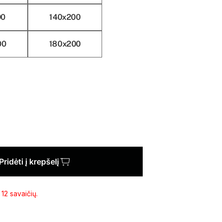
90
140x200
00
180x200
Pridėti į krepšelį
12 savaičių.