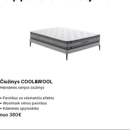
Čiužinys COOL&WOOL
Hibridinės serijos čiužinys
• Paviršius su vėsinančiu efektu
• Woolmark vilnos paviršius
• Kišeninės spyruoklės
nuo 380€