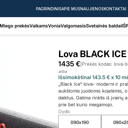
PAGRINDINIS
APIE MUS
NAUJIENOS
KONTAKTAI
Miego prekės
Vaikams
Vonia
Valgomasis
Svetainės baldai
IŠ
Lova BLACK ICE
1435 €
|
Prekės kodas: lova-
arba
Išsimokėtinai 143.5 € x 10 
„Black Ice“ lova– moderni ir prak
aukštomis juodomis kojelėmis, o t
daiktus. Galima rinktis iš įvairių 
prie bet kurio miegamojo.
Dydis
090x190
090x2