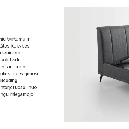
iu tvirtumu ir
kštos kokybės
sdieniniam
oti tvirti
nt ar žiūrint
nties ir dėvėjimosi.
s Bedding
interjeruose, nuo
tilingu miegamojo