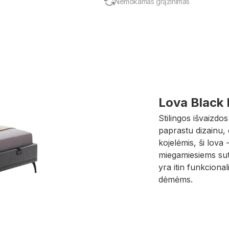
Nemokamas grąžinimas
Lova Black 
Stilingos išvaizdo
paprastu dizainu,
kojelėmis, ši lova 
miegamiesiems sute
yra itin funkciona
dėmėms.