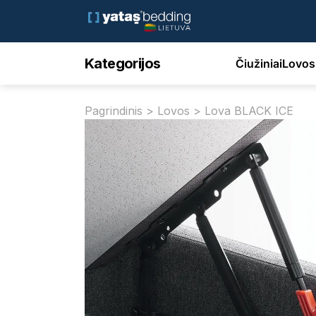
Kategorijos
Čiužiniai
Lovos
Pagrindinis
>
Lovos
> Lova BLACK ICE