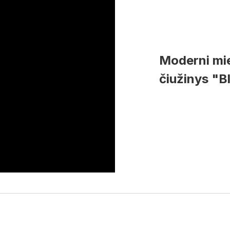
Moderni mie
čiužinys "B