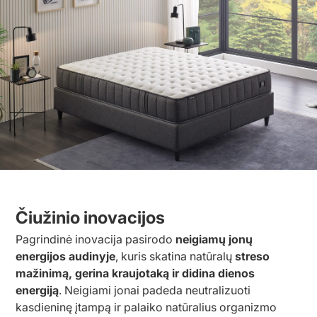
Čiužinio inovacijos
Pagrindinė inovacija pasirodo
neigiamų jonų
energijos audinyje
, kuris skatina natūralų
streso
mažinimą, gerina kraujotaką ir didina dienos
energiją
. Neigiami jonai padeda neutralizuoti
kasdieninę įtampą ir palaiko natūralius organizmo