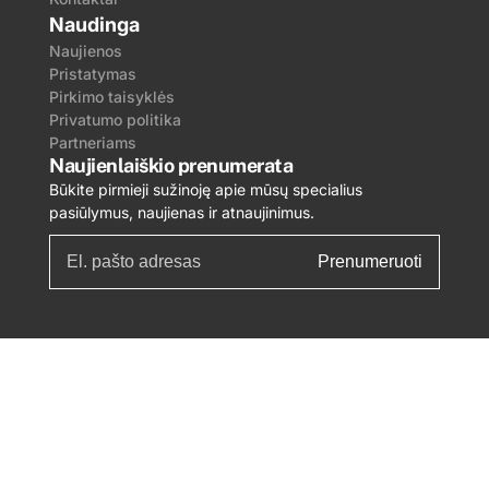
Naudinga
Naujienos
Pristatymas
Pirkimo taisyklės
Privatumo politika
Partneriams
Naujienlaiškio prenumerata
Būkite pirmieji sužinoję apie mūsų specialius
pasiūlymus, naujienas ir atnaujinimus.
Prenumeruoti