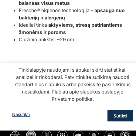
balansas visus metus
Fresche® higienos technologija –
apsauga nuo
bakterijų ir alergenų
Idealiai tinka
aktyviems, stresą patiriantiems
žmonėms ir poroms
Čiužinio aukštis: ~29 cm
Tinklalapyje naudojami slapukai skirti statistikai,
analizei ir rinkodarai. Patvirtinkite sutikimą naudoti
standartinius slapukus arba pakeiskite pasirinkimus
nesutikdami. Plačiau apie slapukus puslapyje
Privatumo politika
.
Nesutikti
Sutikti