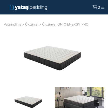
0
Pagrindinis
>
Čiužiniai
> Čiužinys IONIC ENERGY PRO
→