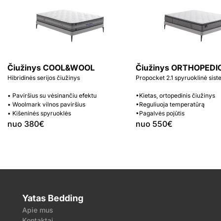
Čiužinys COOL&WOOL
Čiužinys ORTHOPEDI
Hibridinės serijos čiužinys
Propocket 2.1 spyruoklinė sis
• Paviršius su vėsinančiu efektu
•Kietas, ortopedinis čiužinys
• Woolmark vilnos paviršius
•Reguliuoja temperatūrą
• Kišeninės spyruoklės
•Pagalvės pojūtis
nuo 380€
nuo 550€
Yatas Bedding
Apie mus
Kontaktai