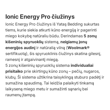
Ionic Energy Pro čiužinys
Ionic Energy Pro čiužinys iš Yataş Bedding sukurtas
tiems, kurie siekia atkurti kūno energiją ir pagerinti
miego kokybę natūraliu būdu. Derindamas
5 zonų
kišeninių spyruoklių
sistemą,
neigiamų jonų
energijos audinį
ir natūralią vilną (
Woolmark®
sertifikuotą), šis spyruoklinis čiužinys skatina gilesnį,
ramesnį ir atgaivinantį miegą.
5 zonų kišeninių spyruoklių sistema
individualiai
prisitaiko
prie skirtingų kūno zonų – pečių, nugaros,
klubų. Ši sistema užtikrina taisyklingą stuburo padėtį ir
sumažina spaudimą. Tai leidžia palaikyti tinkamą
laikyseną miego metu ir sumažinti sąnarių bei
raumenų įtampą.