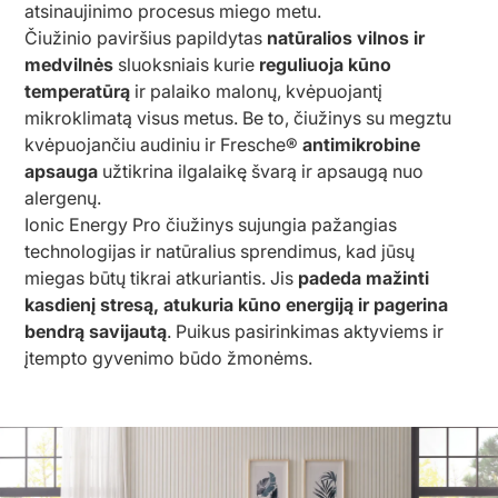
atsinaujinimo procesus miego metu.
Čiužinio paviršius papildytas
natūralios vilnos ir
medvilnės
sluoksniais kurie
reguliuoja kūno
temperatūrą
ir palaiko malonų, kvėpuojantį
mikroklimatą visus metus. Be to, čiužinys su megztu
kvėpuojančiu audiniu ir Fresche®
antimikrobine
apsauga
užtikrina ilgalaikę švarą ir apsaugą nuo
alergenų.
Ionic Energy Pro čiužinys sujungia pažangias
technologijas ir natūralius sprendimus, kad jūsų
miegas būtų tikrai atkuriantis. Jis
padeda mažinti
kasdienį stresą, atukuria kūno energiją ir pagerina
bendrą savijautą
. Puikus pasirinkimas aktyviems ir
įtempto gyvenimo būdo žmonėms.