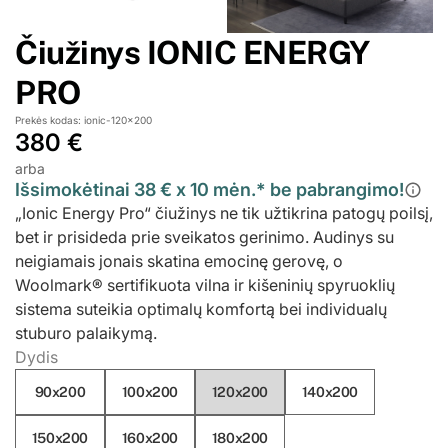
Čiužinys IONIC ENERGY
PRO
Prekės kodas: ionic-120x200
380 €
arba
Išsimokėtinai 38 € x 10 mėn.* be pabrangimo!
„Ionic Energy Pro“ čiužinys ne tik užtikrina patogų poilsį,
bet ir prisideda prie sveikatos gerinimo. Audinys su
neigiamais jonais skatina emocinę gerovę, o
Woolmark® sertifikuota vilna ir kišeninių spyruoklių
sistema suteikia optimalų komfortą bei individualų
stuburo palaikymą.
Dydis
90x200
100x200
120x200
140x200
150x200
160x200
180x200