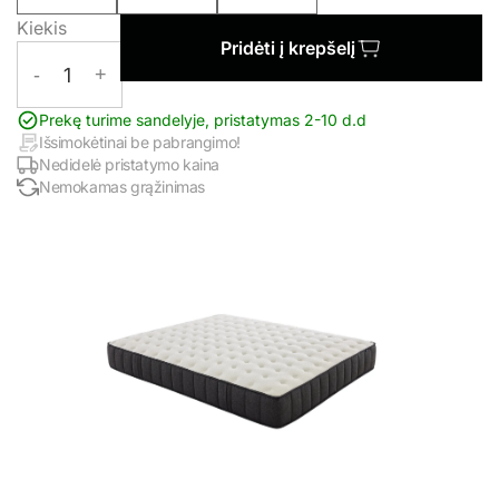
Kiekis
Pridėti į krepšelį
-
1
+
Prekę turime sandelyje, pristatymas 2-10 d.d
Išsimokėtinai be pabrangimo!
Nedidelė pristatymo kaina
Nemokamas grąžinimas