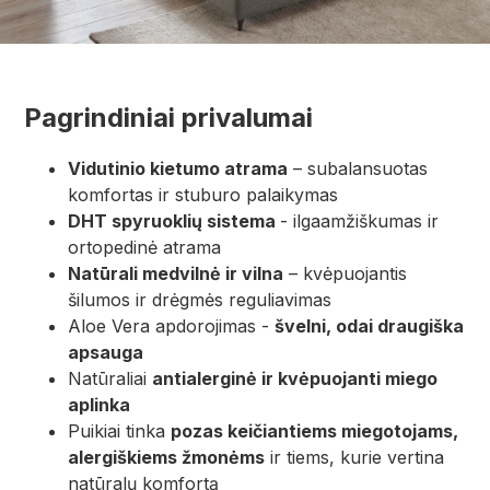
Pagrindiniai privalumai
Vidutinio kietumo atrama
– subalansuotas
komfortas ir stuburo palaikymas
DHT spyruoklių sistema
- ilgaamžiškumas ir
ortopedinė atrama
Natūrali medvilnė ir vilna
– kvėpuojantis
šilumos ir drėgmės reguliavimas
Aloe Vera apdorojimas -
švelni, odai draugiška
apsauga
Natūraliai
antialerginė ir kvėpuojanti miego
aplinka
Puikiai tinka
pozas keičiantiems miegotojams,
alergiškiems žmonėms
ir tiems, kurie vertina
natūralų komfortą