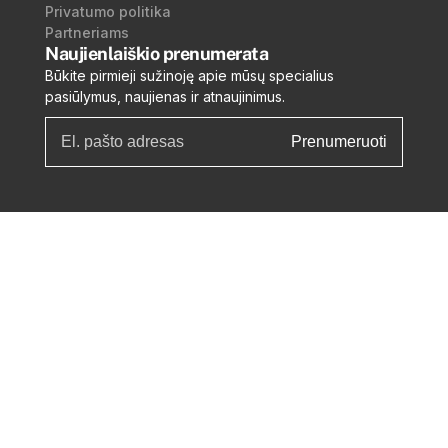
Privatumo politika
Partneriams
Naujienlaiškio prenumerata
Būkite pirmieji sužinoję apie mūsų specialius
pasiūlymus, naujienas ir atnaujinimus.
Prenumeruoti