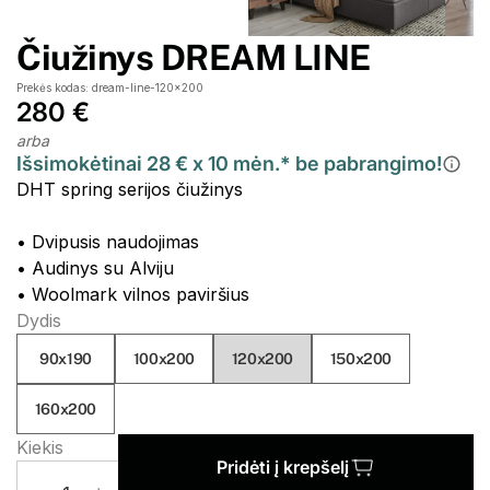
Čiužinys DREAM LINE
Prekės kodas: dream-line-120x200
280 €
arba
Išsimokėtinai 28 € x 10 mėn.* be pabrangimo!
DHT spring serijos čiužinys
• Dvipusis naudojimas
• Audinys su Alviju
• Woolmark vilnos paviršius
Dydis
90x190
100x200
120x200
150x200
160x200
Kiekis
Pridėti į krepšelį