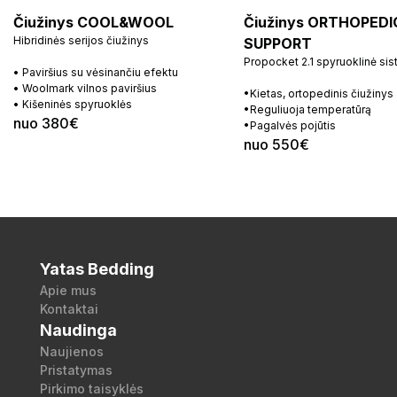
Čiužinys COOL&WOOL
Čiužinys ORTHOPEDI
Hibridinės serijos čiužinys
SUPPORT
Propocket 2.1 spyruoklinė si
• Paviršius su vėsinančiu efektu
• Woolmark vilnos paviršius
•Kietas, ortopedinis čiužinys
• Kišeninės spyruoklės
•Reguliuoja temperatūrą
nuo 380€
•Pagalvės pojūtis
nuo 550€
Yatas Bedding
Apie mus
Kontaktai
Naudinga
Naujienos
Pristatymas
Pirkimo taisyklės