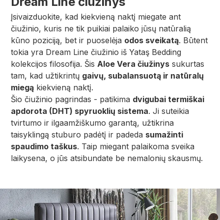
Dream Line čiužinys
Įsivaizduokite, kad kiekvieną naktį miegate ant
čiužinio, kuris ne tik puikiai palaiko jūsų natūralią
kūno poziciją, bet ir puoselėja
odos sveikatą
. Būtent
tokia yra Dream Line čiužinio iš Yataş Bedding
kolekcijos filosofija. Šis
Aloe Vera čiužinys
sukurtas
tam, kad užtikrintų
gaivų, subalansuotą ir natūralų
miegą
kiekvieną naktį.
Šio čiužinio pagrindas - patikima
dvigubai termiškai
apdorota (DHT) spyruoklių sistema
. Ji suteikia
tvirtumo ir ilgaamžiškumo garantą, užtikrina
taisyklingą stuburo padėtį ir padeda
sumažinti
spaudimo taškus
. Taip miegant palaikoma sveika
laikysena, o jūs atsibundate be nemalonių skausmų.