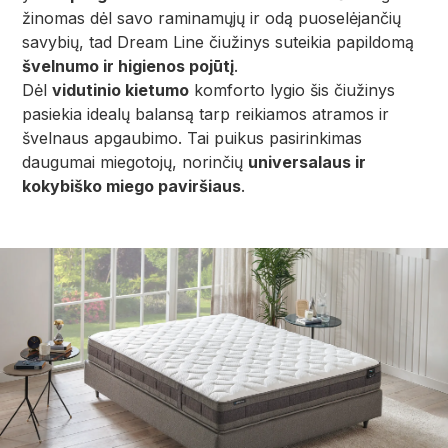
žinomas dėl savo raminamųjų ir odą puoselėjančių
savybių, tad Dream Line čiužinys suteikia papildomą
švelnumo ir higienos pojūtį
.
Dėl
vidutinio kietumo
komforto lygio šis čiužinys
pasiekia idealų balansą tarp reikiamos atramos ir
švelnaus apgaubimo. Tai puikus pasirinkimas
daugumai miegotojų, norinčių
universalaus ir
kokybiško miego paviršiaus
.