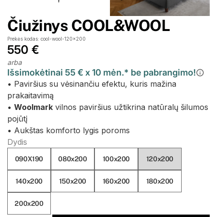
Čiužinys COOL&WOOL
Prekės kodas: cool-wool-120x200
550 €
arba
Išsimokėtinai 55 € x 10 mėn.* be pabrangimo!
• Paviršius su vėsinančiu efektu, kuris mažina
prakaitavimą
•
Woolmark
vilnos paviršius užtikrina natūralų šilumos
pojūtį
• Aukštas komforto lygis poroms
Dydis
090X190
080x200
100x200
120x200
140x200
150x200
160x200
180x200
200x200