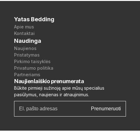
Yatas Bedding
Apie mus
Kontaktai
Naudinga
Naujienos
Pristatymas
Pirkimo taisyklės
Privatumo politika
Partneriams
Naujienlaiškio prenumerata
Būkite pirmieji sužinoję apie mūsų specialius
pasiūlymus, naujienas ir atnaujinimus.
Prenumeruoti