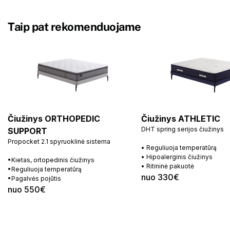
Taip pat rekomenduojame
Čiužinys ORTHOPEDIC
Čiužinys ATHLETIC
DHT spring serijos čiužinys
SUPPORT
Propocket 2.1 spyruoklinė sistema
• Reguliuoja temperatūrą
• Hipoalerginis čiužinys
•Kietas, ortopedinis čiužinys
• Ritininė pakuotė
•Reguliuoja temperatūrą
nuo 330€
•Pagalvės pojūtis
nuo 550€