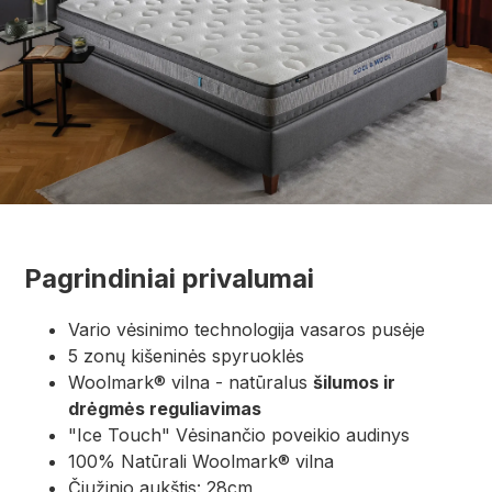
Pagrindiniai privalumai
Vario vėsinimo technologija vasaros pusėje
5 zonų kišeninės spyruoklės
Woolmark® vilna - natūralus
šilumos ir
drėgmės reguliavimas
"Ice Touch" Vėsinančio poveikio audinys
100% Natūrali Woolmark® vilna
Čiužinio aukštis: 28cm