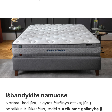
Išbandykite namuose
Norime, kad jūsų įsigytas čiužinys atitiktų jūsų
poreikius ir lūkesčius, todėl
suteikiame galimybę jį