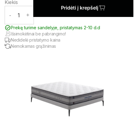
Kiekis
Pridėti į krepšelį
-
1
+
Prekę turime sandelyje, pristatymas 2-10 d.d
Išsimokėtinai be pabrangimo!
Nedidelė pristatymo kaina
Nemokamas grąžinimas